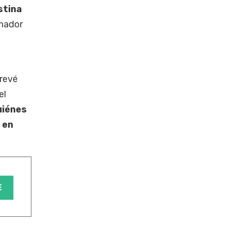
stina
inador
prevé
el
uiénes
 en