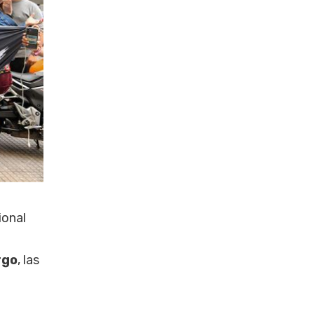
ional
rgo
, las