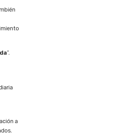
ambién
cimiento
nda
”.
diaria
ación a
ados.