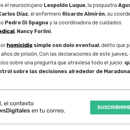
os el neurocirujano
Leopoldo Luque
, la psiquiatra
Agu
Carlos Díaz
, el enfermero
Ricardo Almirón
, su coord
ico
Pedro Di Spagna
y la coordinadora de cuidados
edical
,
Nancy Forlini
.
por
homicidio
simple con dolo eventual
, delito que 
años de prisión. Con las declaraciones de este jueves, 
acíos sobre una pregunta que atraviesa todo el juicio:
q
ntrol sobre las decisiones alrededor de Maradona