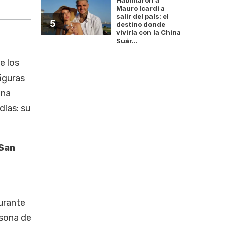
Matías 
Mauro Icardi a
salir del país: el
5
destino donde
viviría con la China
Suár...
e los
figuras
ina
días: su
San
urante
rsona de