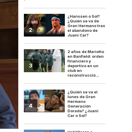
¿Hanssen o Sol?
¿Quién se va de
Gran Hermano tras
2
el abandono de
Juani Car?
2 años de Mariotto
en Banfield: orden
financiero y
3
deportivo en un
club en
reconstrucció...
¿Quién se va el
lunes de Gran
Hermano
4
Generación
Dorada? ¿Juani
Car o Sol?
Habilitaron a