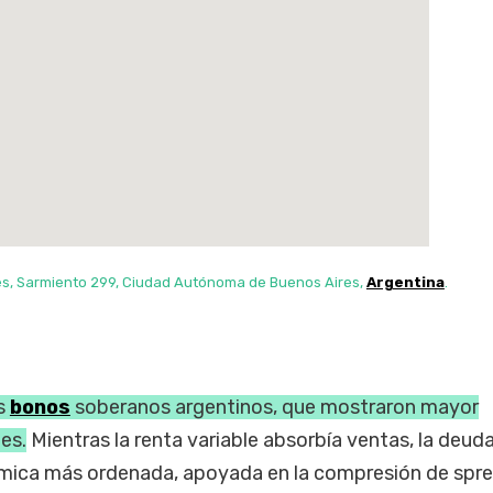
es, Sarmiento 299, Ciudad Autónoma de Buenos Aires,
Argentina
.
os
bonos
soberanos argentinos, que mostraron mayor
es.
Mientras la renta variable absorbía ventas, la deud
ámica más ordenada, apoyada en la compresión de spr