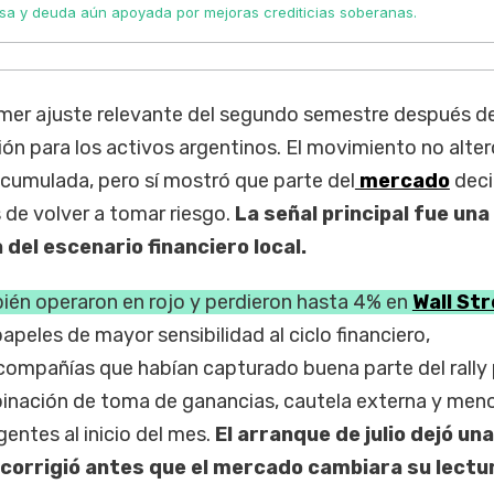
sa y deuda aún apoyada por mejoras crediticias soberanas.
imer ajuste relevante del segundo semestre después d
ión para los activos argentinos. El movimiento no alteró
acumulada, pero sí mostró que parte del
mercado
deci
 de volver a tomar riesgo.
La señal principal fue un
 del escenario financiero local.
én operaron en rojo y perdieron hasta 4% en
Wall Str
apeles de mayor sensibilidad al ciclo financiero,
ompañías que habían capturado buena parte del rally 
binación de toma de ganancias, cautela externa y men
entes al inicio del mes.
El arranque de julio dejó un
e corrigió antes que el mercado cambiara su lectu