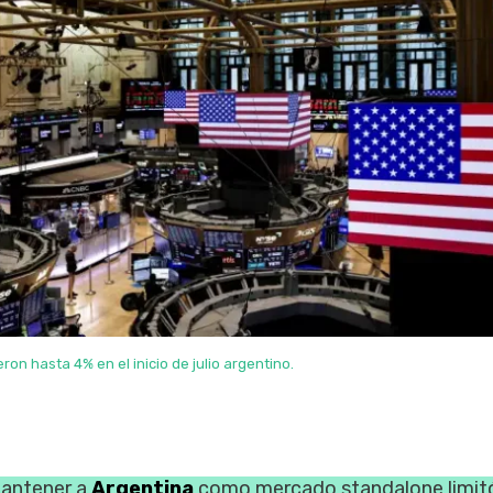
ron hasta 4% en el inicio de julio argentino.
mantener a
Argentina
como mercado standalone limitó