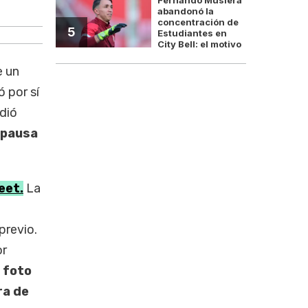
Julio empieza con acciones en pausa y
abandonó la
concentración de
5
Estudiantes en
City Bell: el motivo
e un
 por sí
dió
a pausa
eet.
La
previo.
or
a foto
ra de