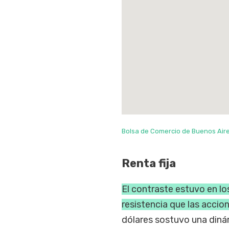
Bolsa de Comercio de Buenos Air
Renta fija
El contraste estuvo en l
resistencia que las accion
dólares sostuvo una din