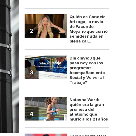
Quién es Candela
Arizaga, la novia
de Facundo
2
Moyano que corrió
semidesnuda en
plena cal...
Día clave: ¿qué
pasa hoy con los
programas
3
Acompañamiento
Social y Volver al
Trabajo?
Natasha Ward:
quién era la gran
promesa del
4
atletismo que
murió a los 21 años
Fernando Muslera