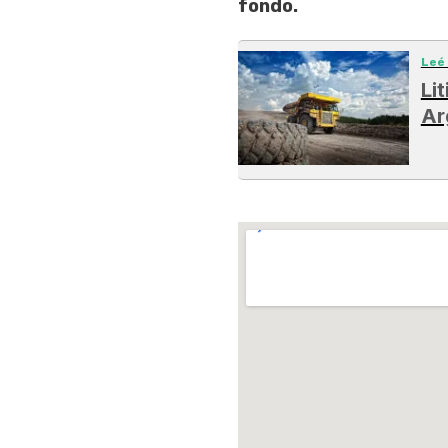
fondo.
Leé
Li
Ar