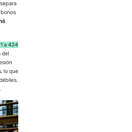
 separa
s bonos
nó
21 a 424
 del
esión
, lo que
débiles.
.