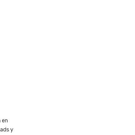
a en
eads y