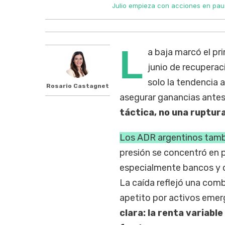
Julio empieza con acciones en pau
L
a baja marcó el pr
junio de recuperac
solo la tendencia 
Rosario Castagnet
asegurar ganancias antes
táctica, no una ruptura
Los ADR argentinos tambi
presión se concentró en p
especialmente bancos y c
La caída reflejó una com
apetito por activos emerg
clara: la renta variabl