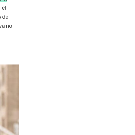
 el
s de
va no