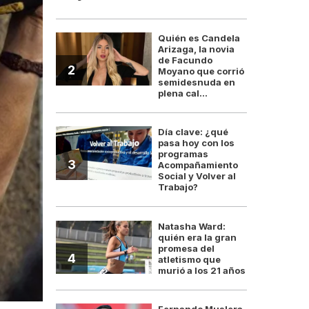
Quién es Candela
Arizaga, la novia
de Facundo
2
Moyano que corrió
semidesnuda en
plena cal...
Día clave: ¿qué
pasa hoy con los
programas
3
Acompañamiento
Social y Volver al
Trabajo?
Natasha Ward:
quién era la gran
promesa del
4
atletismo que
murió a los 21 años
Fernando Muslera