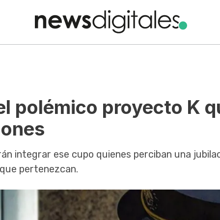
el polémico proyecto K q
iones
rán integrar ese cupo quienes perciban una jubilac
l que pertenezcan.