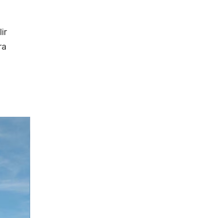
ir
ra