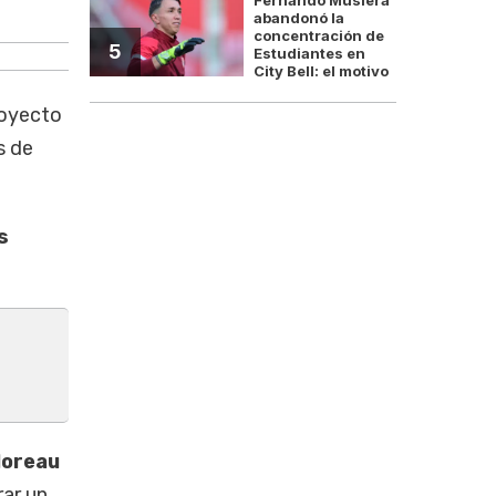
Norma Plá, símbolo de la l
abandonó la
concentración de
5
Estudiantes en
City Bell: el motivo
royecto
s de
s
Moreau
rar un