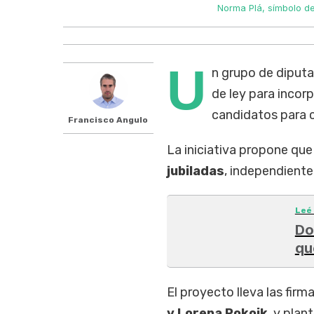
Norma Plá, símbolo de
U
n grupo de diput
de ley para incorp
candidatos para c
Francisco Angulo
La iniciativa propone qu
jubiladas
, independiente
Leé
Do
qu
El proyecto lleva las firm
y Lorena Pokoik
, y plan