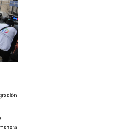
gración
a
 manera