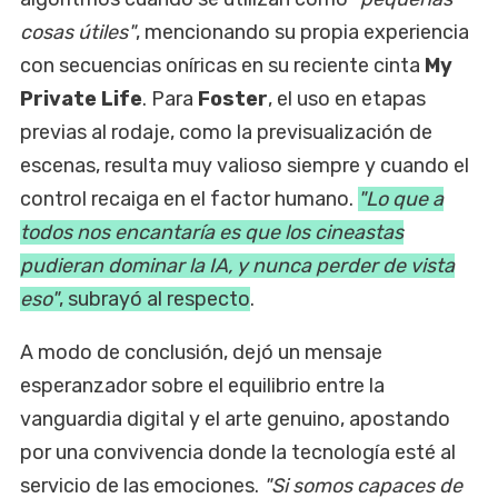
cosas útiles"
, mencionando su propia experiencia
con secuencias oníricas en su reciente cinta
My
Private Life
. Para
Foster
, el uso en etapas
previas al rodaje, como la previsualización de
escenas, resulta muy valioso siempre y cuando el
control recaiga en el factor humano.
"Lo que a
todos nos encantaría es que los cineastas
pudieran dominar la IA, y nunca perder de vista
eso"
, subrayó al respecto
.
A modo de conclusión, dejó un mensaje
esperanzador sobre el equilibrio entre la
vanguardia digital y el arte genuino, apostando
por una convivencia donde la tecnología esté al
servicio de las emociones.
"Si somos capaces de