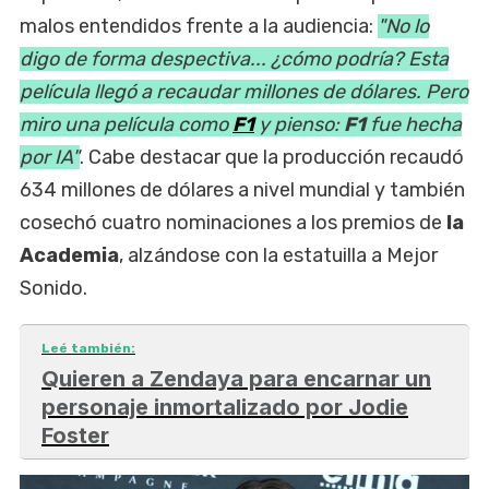
malos entendidos frente a la audiencia:
"No lo
digo de forma despectiva... ¿cómo podría? Esta
película llegó a recaudar millones de dólares. Pero
miro una película como
F1
y pienso:
F1
fue hecha
por IA"
. Cabe destacar que la producción recaudó
634 millones de dólares a nivel mundial y también
cosechó cuatro nominaciones a los premios de
la
Academia
, alzándose con la estatuilla a Mejor
Sonido.
Leé también:
Quieren a Zendaya para encarnar un
personaje inmortalizado por Jodie
Foster