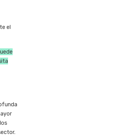
e el
puede
sita
rofunda
mayor
los
ector.