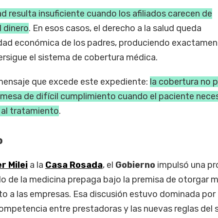
d resulta insuficiente cuando los afiliados carecen de
l dinero
. En esos casos, el derecho a la salud queda
idad económica de los padres, produciendo exactament
ersigue el sistema de cobertura médica.
 mensaje que excede este expediente:
la cobertura no 
mesa de difícil cumplimiento cuando el paciente nece
al tratamiento
.
o
r Milei
a la
Casa Rosada
, el
Gobierno
impulsó una p
o de la medicina prepaga bajo la premisa de otorgar 
to a las empresas. Esa discusión estuvo dominada por 
ompetencia entre prestadoras y las nuevas reglas del s