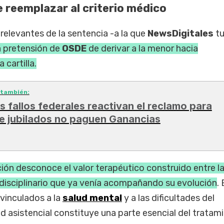
e reemplazar al criterio médico
relevantes de la sentencia -a la que
NewsDigitales
t
a pretensión de
OSDE
de derivar a la menor hacia
 cartilla.
 también:
s fallos federales reactivan el reclamo para
e jubilados no paguen Ganancias
ción desconoce el valor terapéutico construido entre l
rdisciplinario que ya venía acompañando su evolución
.
vinculados a la
salud mental
y a las dificultades del
ad asistencial constituye una parte esencial del tratam