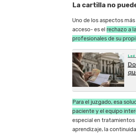
La cartilla no pued
Uno de los aspectos más 
acceso- es el
rechazo a l
profesionales de su propia
Leé
Do
qu
Para el juzgado, esa solu
paciente y el equipo inte
especial en tratamientos 
aprendizaje, la continuid