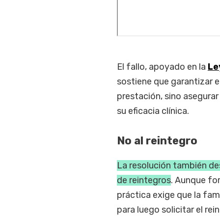
El fallo, apoyado en la
Le
sostiene que garantizar e
prestación, sino asegura
su eficacia clínica.
No al reintegro
La resolución también des
de reintegros
. Aunque fo
práctica exige que la fam
para luego solicitar el re