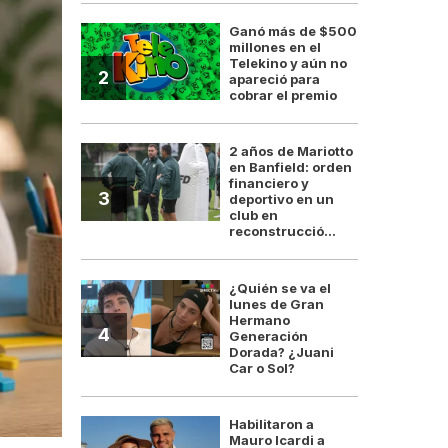
Ganó más de $500
millones en el
Telekino y aún no
2
apareció para
cobrar el premio
2 años de Mariotto
en Banfield: orden
financiero y
3
deportivo en un
club en
reconstrucció...
¿Quién se va el
lunes de Gran
Hermano
4
Generación
Dorada? ¿Juani
Car o Sol?
Habilitaron a
Mauro Icardi a