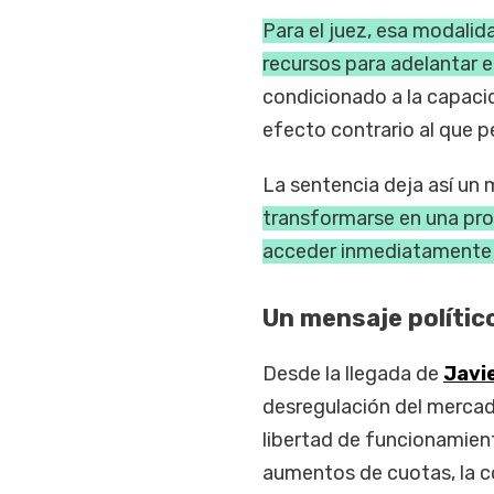
Para el juez, esa modalida
recursos para adelantar e
condicionado a la capac
efecto contrario al que p
La sentencia deja así un
transformarse en una pro
acceder inmediatamente 
Un mensaje polític
Desde la llegada de
Javie
desregulación del mercad
libertad de funcionamien
aumentos de cuotas, la c