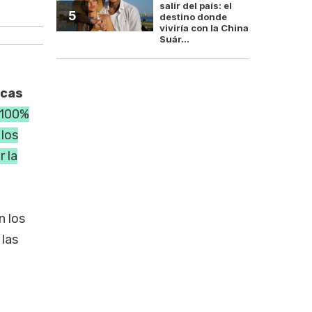
salir del país: el
La Justicia le puso un l
5
destino donde
viviría con la China
Suár...
icas
l 100%
 los
 la
n los
 las