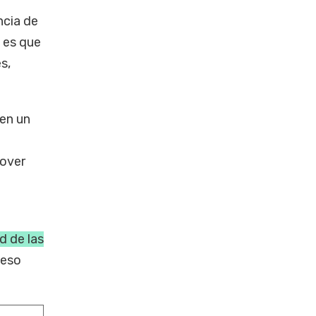
ncia de
 es que
s,
 en un
mover
ad de las
ceso