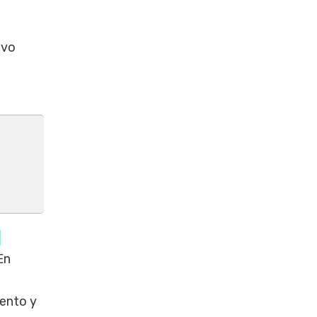
uvo
a
 En
iento y