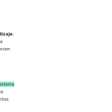
dizaje
,
na
erven
sistema
la
entos