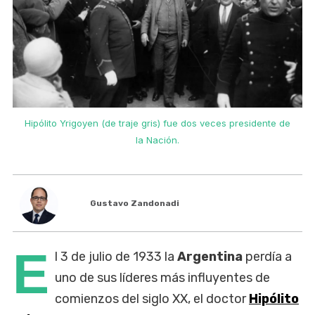
Hipólito Yrigoyen (de traje gris) fue dos veces presidente de
la Nación.
Gustavo Zandonadi
E
l 3 de julio de 1933 la
Argentina
perdía a
uno de sus líderes más influyentes de
comienzos del siglo XX, el doctor
Hipólito