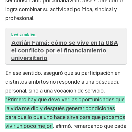
ser consultado por Aldana San José sobre cómo
logra combinar su actividad política, sindical y
profesional.
Leé también:
Adrián Famá: cómo se vive en la UBA
el conflicto por el financiamiento
universitario
En ese sentido, aseguró que su participación en
distintos ámbitos no responde a una búsqueda
personal, sino a una vocación de servicio.
"Primero hay que devolver las oportunidades que
la vida me dio y después generar condiciones
para que lo que uno hace sirva para que podamos
vivir un poco mejor"
, afirmó, remarcando que cada