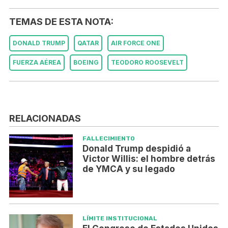
TEMAS DE ESTA NOTA:
DONALD TRUMP
QATAR
AIR FORCE ONE
FUERZA AÉREA
BOEING
TEODORO ROOSEVELT
RELACIONADAS
FALLECIMIENTO
Donald Trump despidió a
Victor Willis: el hombre detrás
de YMCA y su legado
LÍMITE INSTITUCIONAL