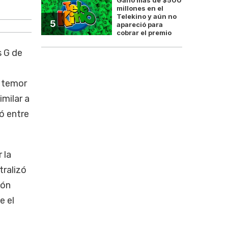
Lionel Messi convirtió el primer gol del pa
millones en el
Telekino y aún no
5
apareció para
cobrar el premio
s G de
n temor
similar a
ó entre
 la
tralizó
ión
e el