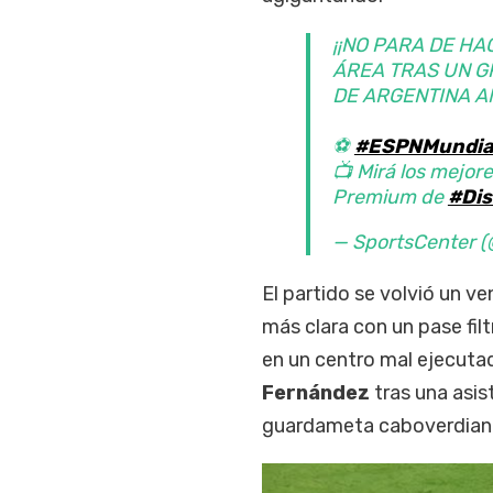
¡¡NO PARA DE HA
ÁREA TRAS UN G
DE ARGENTINA A
⚽
#ESPNMundia
📺 Mirá los mejore
Premium de
#Dis
— SportsCenter
El partido se volvió un v
más clara con un pase fil
en un centro mal ejecuta
Fernández
tras una asis
guardameta caboverdian