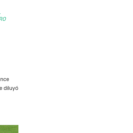
L
RO
ance
e diluyó