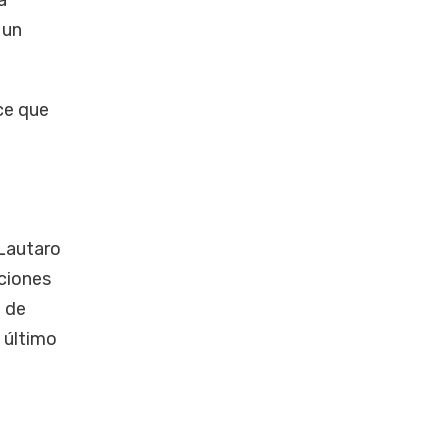
a
 un
ce que
 Lautaro
ciones
a de
l último