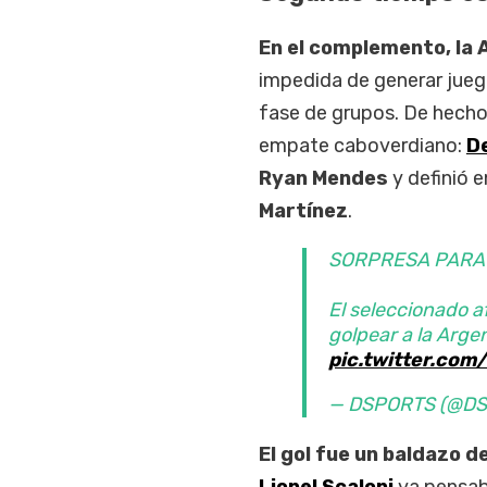
En el complemento, la 
impedida de generar juego
fase de grupos. De hecho
empate caboverdiano:
D
Ryan Mendes
y definió e
Martínez
.
SORPRESA PARA 
El seleccionado a
golpear a la Argen
pic.twitter.co
— DSPORTS (@DS
El gol fue un baldazo d