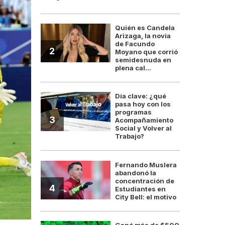
Quién es Candela
Arizaga, la novia
de Facundo
2
Moyano que corrió
semidesnuda en
plena cal...
Día clave: ¿qué
pasa hoy con los
programas
3
Acompañamiento
Social y Volver al
Trabajo?
Fernando Muslera
abandonó la
concentración de
4
Estudiantes en
City Bell: el motivo
Ganó más de $500