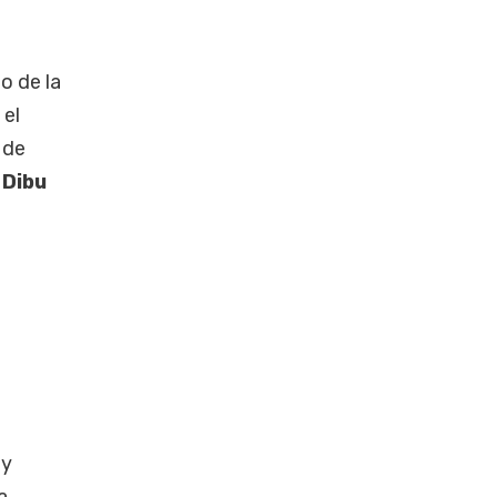
o de la
 el
 de
l
Dibu
 y