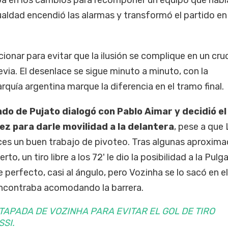
a en los cambios para recomponer un equipo que habí
ualdad encendió las alarmas y transformó el partido en
ionar para evitar que la ilusión se complique en un cru
evia. El desenlace se sigue minuto a minuto, con la
rquía argentina marque la diferencia en el tramo final.
ndo de Pujato dialogó con Pablo Aimar y decidió el
ez para darle movilidad a la delantera
, pese a que
es un buen trabajo de pivoteo. Tras algunas aproxima
to, un tiro libre a los 72' le dio la posibilidad a la Pulg
ue perfecto, casi al ángulo, pero Vozinha se lo sacó en e
encontraba acomodando la barrera.
TAPADA DE VOZINHA PARA EVITAR EL GOL DE TIRO
SSI.