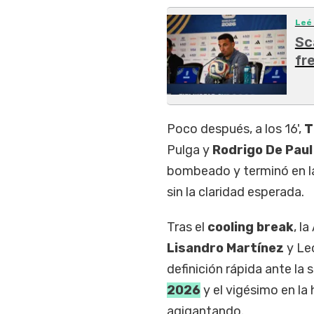
Leé
Sc
fr
Poco después, a los 16',
T
Pulga y
Rodrigo De Paul
bombeado y terminó en la
sin la claridad esperada.
Tras el
cooling break
, l
Lisandro Martínez
y Leo
definición rápida ante la s
2026
y el vigésimo en la 
agigantando.