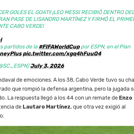
CER GOLES EL GOAT!! ¡LEO MESSI RECIBIÓ DENTRO DE
RAN PASE DE LISANDRO MARTÍNEZ Y FIRMÓ EL PRIME
NTE CABO VERDE!
l
s partidos de la
#FIFAWorldCup
por ESPN, en el Plan
neyPlus
pic.twitter.com/xgq4hFuuQ4
 (@SC_ESPN)
July 3, 2026
endaval de emociones. A los 38, Cabo Verde tuvo su ch
trado que rompió la defensa argentina, pero la jugada s
do. La respuesta llegó a los 44 con un remate de
Enzo
tencia de
Lautaro Martínez
, que otra vez exigió al
o.