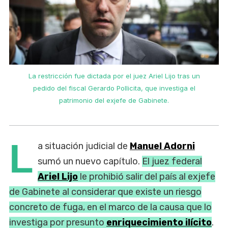
La restricción fue dictada por el juez Ariel Lijo tras un
pedido del fiscal Gerardo Pollicita, que investiga el
patrimonio del exjefe de Gabinete.
L
a situación judicial de
Manuel Adorni
sumó un nuevo capítulo.
El juez federal
Ariel Lijo
le prohibió salir del país al exjefe
de Gabinete al considerar que existe un riesgo
concreto de fuga, en el marco de la causa que lo
investiga por presunto
enriquecimiento ilícito
.