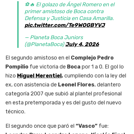
⚽️🔥 El golazo de Ángel Romero en el
primer amistoso de Boca contra
Defensa y Justicia en Casa Amarilla.
pic.twitter.com/Te9WOGBYVJ
— Planeta Boca Juniors
(@PlanetaBoca)
July 4, 2026
El segundo amistoso en el
Complejo Pedro
Pompilio
fue victoria de
Boca
por 1 a 0. El gol lo
hizo
Miguel Merentiel
,
cumpliendo con la ley del
ex, con asistencia de
Leonel Flores
, delantero
categoría 2007 que subió al plantel profesional
en esta pretemporada y es del gusto del nuevo
técnico.
El segundo once que paró el
“Vasco”
fue: