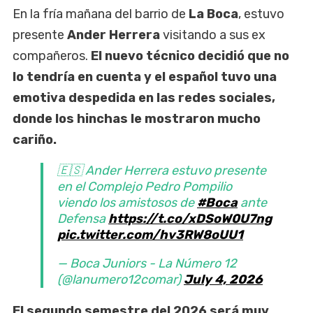
En la fría mañana del barrio de
La Boca
, estuvo
presente
Ander Herrera
visitando a sus ex
compañeros.
El nuevo técnico decidió que no
lo tendría en cuenta y el español tuvo una
emotiva despedida en las redes sociales,
donde los hinchas le mostraron mucho
cariño.
🇪🇸 Ander Herrera estuvo presente
en el Complejo Pedro Pompilio
viendo los amistosos de
#Boca
ante
Defensa
https://t.co/xDSoW0U7ng
pic.twitter.com/hv3RW8oUU1
— Boca Juniors - La Número 12
(@lanumero12comar)
July 4, 2026
El segundo semestre del 2026 será muy