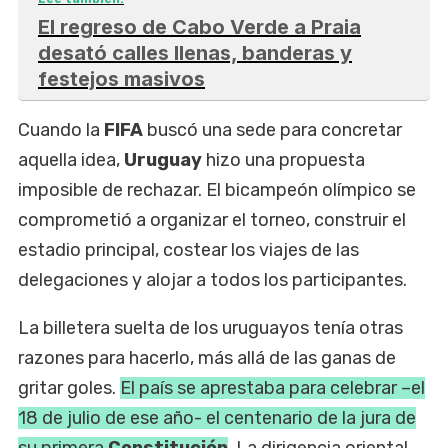
El regreso de Cabo Verde a Praia
desató calles llenas, banderas y
festejos masivos
Cuando la
FIFA
buscó una sede para concretar
aquella idea,
Uruguay
hizo una propuesta
imposible de rechazar. El bicampeón olímpico se
comprometió a organizar el torneo, construir el
estadio principal, costear los viajes de las
delegaciones y alojar a todos los participantes.
La billetera suelta de los uruguayos tenía otras
razones para hacerlo, más allá de las ganas de
gritar goles.
El país se aprestaba para celebrar –el
18 de julio de ese año- el centenario de la jura de
su primera
Constitución
. La dirigencia oriental