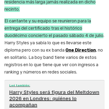
residencia más larga jamás realizada en dicho
recinto.
El cantante y su equipo se reunieron para la
entrega del certificado tras el histórico
duodécimo concierto el pasado sábado 4 de julio
.
Harry Styles ya sabía lo que es llevarse este
diploma pero con su ex banda
One Direction
, no
en solitario. La boy band tiene varios de estos
registros en lo que tiene que ver con ingresos a
ranking y números en redes sociales.
Leé también:
Harry Styles será figura del Meltdown
2026 en Londres: quiénes lo
acompañan