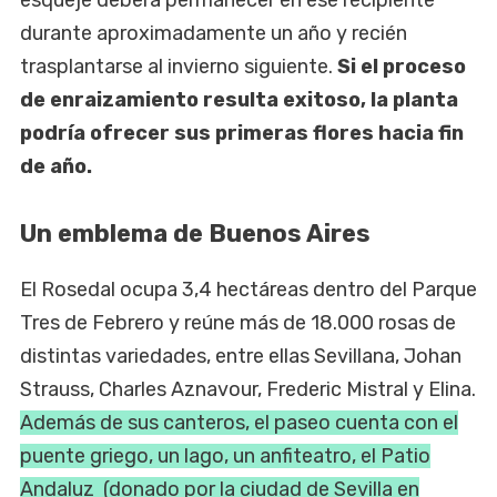
esqueje deberá permanecer en ese recipiente
durante aproximadamente un año y recién
trasplantarse al invierno siguiente.
Si el proceso
de enraizamiento resulta exitoso, la planta
podría ofrecer sus primeras flores hacia fin
de año.
Un emblema de Buenos Aires
El Rosedal ocupa 3,4 hectáreas dentro del Parque
Tres de Febrero y reúne más de 18.000 rosas de
distintas variedades, entre ellas Sevillana, Johan
Strauss, Charles Aznavour, Frederic Mistral y Elina.
Además de sus canteros, el paseo cuenta con el
puente griego, un lago, un anfiteatro, el Patio
Andaluz (donado por la ciudad de Sevilla en