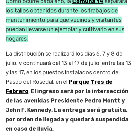
Como ocurre cada año, la
Comuna 14
separará
los tallos obtenidos durante los trabajos de
mantenimiento para que vecinos y visitantes
puedan llevarse un ejemplar y cultivarlo en sus
hogares.
La distribución se realizará los días 6, 7 y 8 de
julio, y continuará del 13 al 17 de julio, entre las 13
y las 17, en los puestos instalados dentro del
Paseo del Rosedal, en el
Parque Tres de
Febrero
.
El ingreso será por la intersección
de las avenidas Presidente Pedro Montt y
John F. Kennedy. La entrega será gratuita,
por orden de llegada y quedará suspendida
en caso de lluvia.