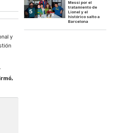
Messi por el
Horacio Rodríguez Larreta apun
tratamiento de
5
Lionel y el
histórico salto a
Barcelona
onal y
stión
y
irmó,