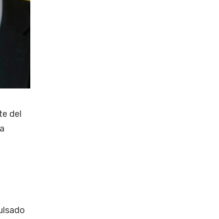
te del
a
pulsado