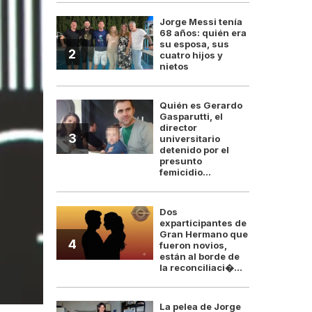
Jorge Messi tenía
68 años: quién era
su esposa, sus
2
cuatro hijos y
nietos
Quién es Gerardo
Gasparutti, el
director
3
universitario
detenido por el
presunto
femicidio...
Dos
exparticipantes de
Gran Hermano que
4
fueron novios,
están al borde de
la reconciliaci�...
La pelea de Jorge