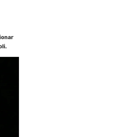
ionar
li.