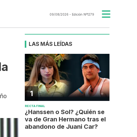
09/08/2026
- Edición Nº1279
LAS MÁS LEÍDAS
la
1
eño
RECTA FINAL
¿Hanssen o Sol? ¿Quién se
va de Gran Hermano tras el
abandono de Juani Car?