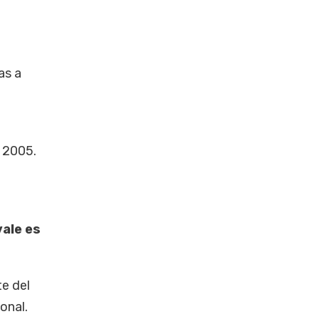
as a
 2005.
vale es
e del
onal.