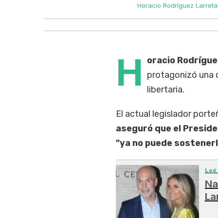
Horacio Rodríguez Larreta 
H
oracio Rodrígu
protagonizó una d
libertaria.
El actual legislador port
aseguró que el Preside
"ya no puede sostenerl
Leé
Na
La