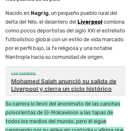
Nacido en
Nagrig
, un pequeño pueblo rural del
delta del Nilo, el delantero del
Liverpool
combina
como pocos deportistas del siglo XXI el estrellato
futbolístico global con un estilo de vida marcado
por el perfil bajo, la fe religiosa y una notable
filantropía hacia su comunidad de origen.
Leé también:
Mohamed Salah anunció su salida de
Liverpool y cierra un ciclo histórico
Su carrera lo llevó del anonimato de las canchas
polvorientas de El-Mokawloon a las tapas de
todos los medios del mundo, pero él sigue
caminando por su aldea sin custodia y afirma que