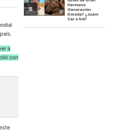
Hermano
5
Generación
Dorada? ¿Juani
Car o Sol?
ndial
país.
ver a
plió con
 este