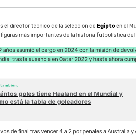
s el director técnico de la selección de
Egipto
en el Mu
figuras más importantes de la historia futbolística del 
9 años asumió el cargo en 2024 con la misión de devol
undial tras la ausencia en Qatar 2022 y hasta ahora cum
 también:
ántos goles tiene Haaland en el Mundial y
mo está la tabla de goleadores
vos de final tras vencer 4 a 2 por penales a Australia y