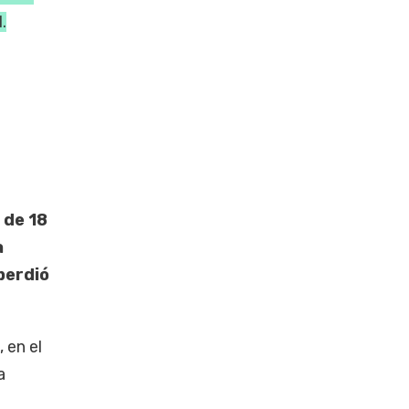
.
 de 18
a
perdió
 en el
a