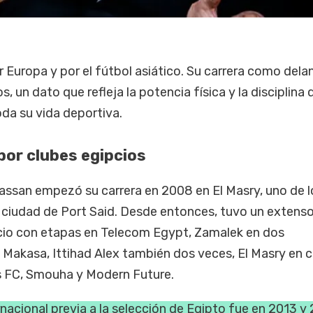
Europa y por el fútbol asiático. Su carrera como dela
, un dato que refleja la potencia física y la disciplina 
da su vida deportiva.
por clubes egipcios
assan empezó su carrera en 2008 en El Masry, uno de l
a ciudad de Port Said. Desde entonces, tuvo un extens
ipcio con etapas en Telecom Egypt, Zamalek en dos
l Makasa, Ittihad Alex también dos veces, El Masry en 
ds FC, Smouha y Modern Future.
rnacional previa a la selección de Egipto fue en 2013 y