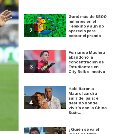
Ganó más de $500
millones en el
Telekino y aún no
2
apareció para
cobrar el premio
Fernando Muslera
abandonó la
concentración de
3
Estudiantes en
City Bell: el motivo
Habilitaron a
Mauro Icardi a
salir del país: el
4
destino donde
viviría con la China
Suár...
¿Quién se va el
lunes de Gran