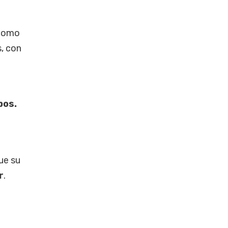
 como
s, con
pos.
ue su
r
.