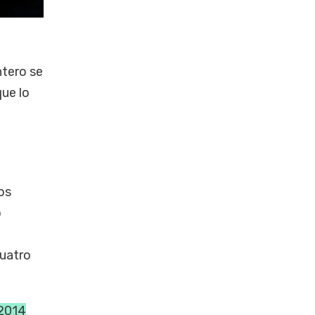
ntero se
que lo
os
o
cuatro
 2014