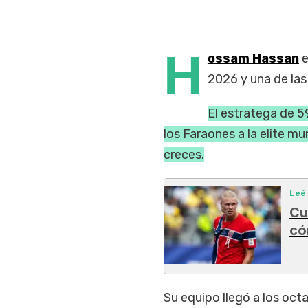
H
ossam Hassan
e
2026 y una de las 
El estratega de 5
los Faraones a la elite m
creces.
Leé
Cu
có
Su equipo llegó a los octa