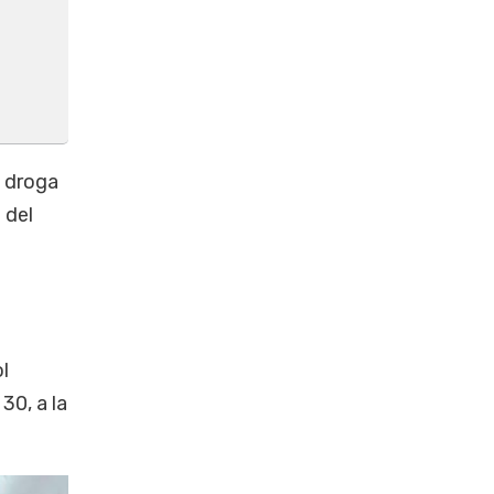
a droga
 del
l
 30, a la