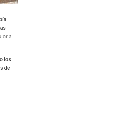
bía
ras
lor a
ro los
os de