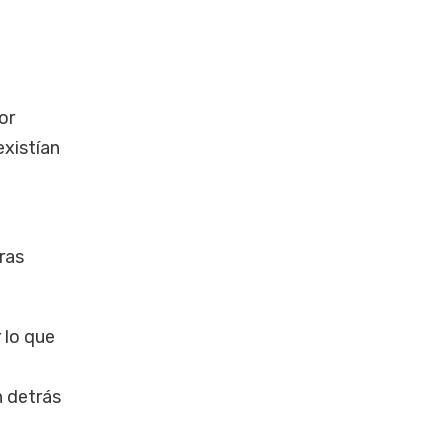
or
existían
ras
r lo que
n detrás