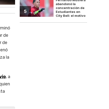
abandonó la
concentración de
5
Estudiantes en
City Bell: el motivo
erminó
ur de
r de
denó
za la
vio
, a
 quien
sta