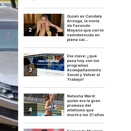
Quién es Candela
Arizaga, la novia
de Facundo
2
Moyano que corrió
semidesnuda en
plena cal...
Día clave: ¿qué
pasa hoy con los
programas
3
Acompañamiento
Social y Volver al
Trabajo?
Natasha Ward:
quién era la gran
promesa del
4
atletismo que
murió a los 21 años
Fernando Muslera