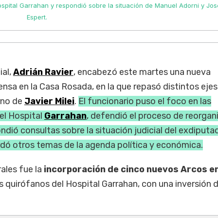
spital Garrahan y respondió sobre la situación de Manuel Adorni y Jos
Espert.
ial,
Adrián Ravier
, encabezó este martes una nueva
nsa en la Casa Rosada, en la que repasó distintos ejes
rno de
Javier Milei
.
El funcionario puso el foco en las
 el Hospital
Garrahan
, defendió el proceso de reorgan
ondió consultas sobre la situación judicial del exdiputa
dó otros temas de la agenda política y económica.
ales fue la
incorporación de cinco nuevos Arcos e
s quirófanos del Hospital Garrahan, con una inversión 