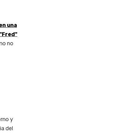
 en una
 "Fred"
rno no
erno y
ia del