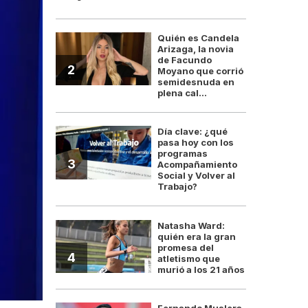
Quién es Candela
Arizaga, la novia
de Facundo
2
Moyano que corrió
semidesnuda en
plena cal...
Día clave: ¿qué
pasa hoy con los
programas
3
Acompañamiento
Social y Volver al
Trabajo?
Natasha Ward:
quién era la gran
promesa del
4
atletismo que
murió a los 21 años
Fernando Muslera