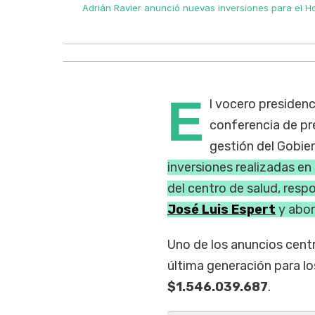
 José Luis
Adrián Ravier anunció nuevas inversiones para el Ho
E
l vocero presidenc
conferencia de pre
gestión del Gobie
inversiones realizadas en
del centro de salud, resp
José Luis Espert
y abor
Uno de los anuncios centr
última generación para lo
$1.546.039.687
.