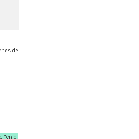
enes de
o "en el