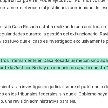
 ocupa un cargo en el Poder Ejecutivo. "Por motivos de
uetamente el vocero al justificar la continuidad del e
 si la Casa Rosada estaba realizando una auditoría in
regularidades durante la gestión del exfuncionario, Rav
y sostuvo que el caso es investigado exclusivamente p
tros internamente en Casa Rosada un mecanismo apar
ante la Justicia. No hay un mecanismo aparte nuestro"
mientras la investigación judicial sobre el patrimonio d
 en los tribunales federales, sin que el Gobierno haya
, una revisión administrativa paralela.