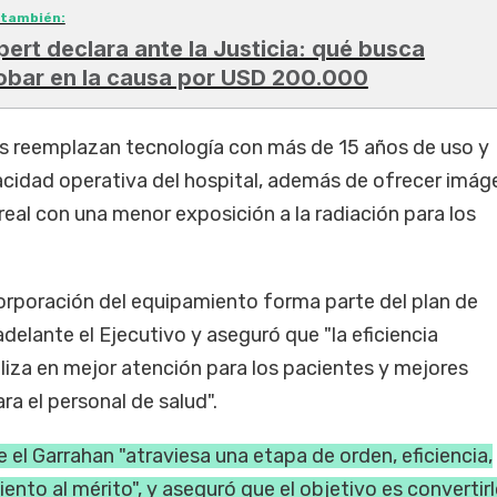
 también:
pert declara ante la Justicia: qué busca
obar en la causa por USD 200.000
os reemplazan tecnología con más de 15 años de uso y
pacidad operativa del hospital, además de ofrecer imág
 real con una menor exposición a la radiación para los
corporación del equipamiento forma parte del plan de
delante el Ejecutivo y aseguró que "la eficiencia
liza en mejor atención para los pacientes y mejores
ra el personal de salud".
 el Garrahan "atraviesa una etapa de orden, eficiencia,
ento al mérito", y aseguró que el objetivo es convertirl