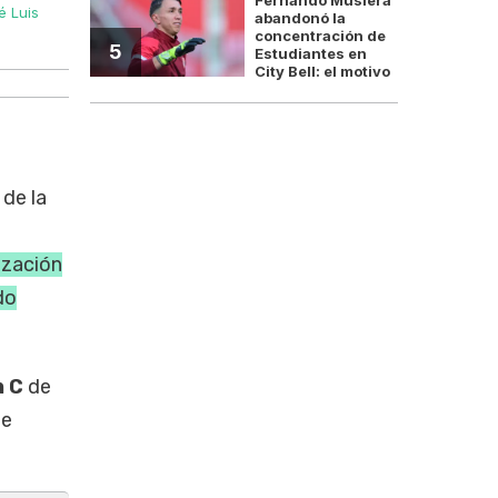
é Luis
Adrián Ravier anunció nuevas inversiones para el Hospit
abandonó la
concentración de
5
Estudiantes en
City Bell: el motivo
 de la
ización
do
n C
de
de