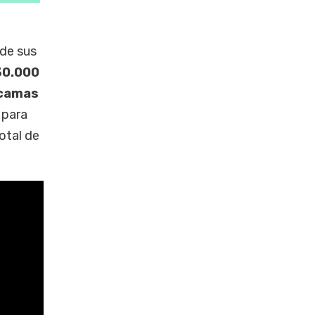
 de sus
30.000
camas
l para
otal de