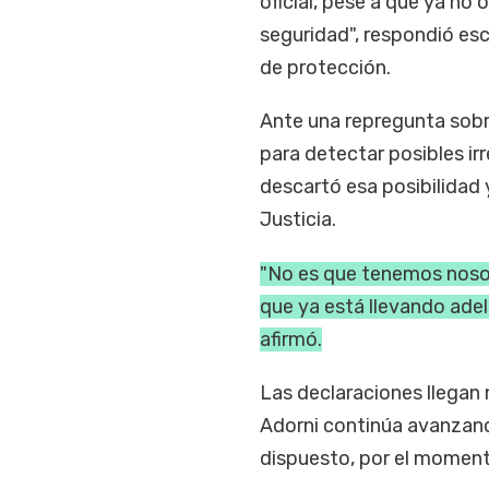
oficial, pese a que ya no
seguridad", respondió esc
de protección.
Ante una repregunta sobre
para detectar posibles ir
descartó esa posibilidad 
Justicia.
"No es que tenemos noso
que ya está llevando adel
afirmó.
Las declaraciones llegan 
Adorni continúa avanzando
dispuesto, por el momento