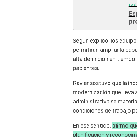
Leé
Es
pr
Según explicó, los equip
permitirán ampliar la ca
alta definición en tiempo
pacientes.
Ravier sostuvo que la in
modernización que lleva a
administrativa se materia
condiciones de trabajo pa
En ese sentido,
afirmó que
planificación y reconocimi