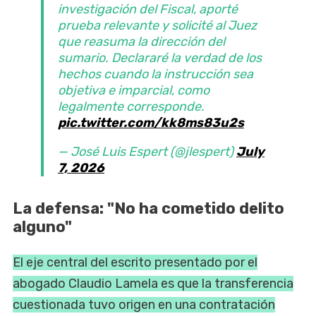
investigación del Fiscal, aporté
prueba relevante y solicité al Juez
que reasuma la dirección del
sumario. Declararé la verdad de los
hechos cuando la instrucción sea
objetiva e imparcial, como
legalmente corresponde.
pic.twitter.com/kk8ms83u2s
— José Luis Espert (@jlespert)
July
7, 2026
La defensa: "No ha cometido delito
alguno"
El eje central del escrito presentado por el
abogado Claudio Lamela es que la transferencia
cuestionada tuvo origen en una contratación