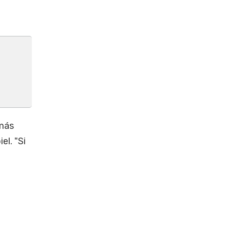
 más
el. "Si