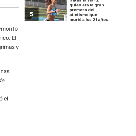
quién era la gran
promesa del
5
atletismo que
murió a los 21 años
emontó
ico. El
grimas y
enas
de
ó el