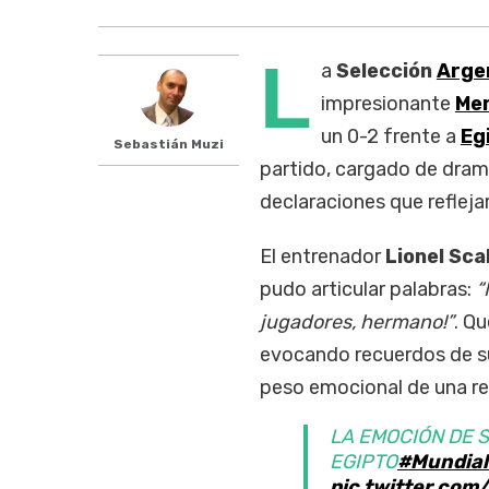
L
a
Selección
Arge
impresionante
Me
un 0-2 frente a
Eg
Sebastián Muzi
partido, cargado de dram
declaraciones que reflejar
El entrenador
Lionel Sca
pudo articular palabras:
“
jugadores, hermano!”
. Qu
evocando recuerdos de su l
peso emocional de una r
LA EMOCIÓN DE 
EGIPTO
#Mundia
pic.twitter.co