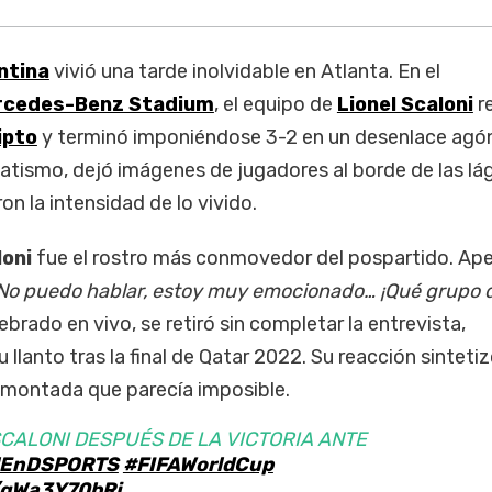
ntina
vivió una tarde inolvidable en Atlanta. En el
rcedes-Benz Stadium
, el equipo de
Lionel Scaloni
r
ipto
y terminó imponiéndose 3-2 en un desenlace agón
atismo, dejó imágenes de jugadores al borde de las lá
on la intensidad de lo vivido.
loni
fue el rostro más conmovedor del pospartido. Ap
No puedo hablar, estoy muy emocionado… ¡Qué grupo 
ebrado en vivo, se retiró sin completar la entrevista,
lanto tras la final de Qatar 2022. Su reacción sintetiz
emontada que parecía imposible.
SCALONI DESPUÉS DE LA VICTORIA ANTE
lEnDSPORTS
#FIFAWorldCup
m/qWa3Y70bRj