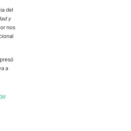
ia del
dad y
dor nos
cional
xpresó
va a
!!