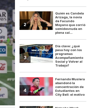
Quién es Candela
Arizaga, la novia
de Facundo
2
Moyano que corrió
semidesnuda en
plena cal...
Día clave: ¿qué
pasa hoy con los
programas
3
Acompañamiento
Social y Volver al
Trabajo?
Fernando Muslera
abandonó la
concentración de
4
Estudiantes en
City Bell: el motivo
Natasha Ward: