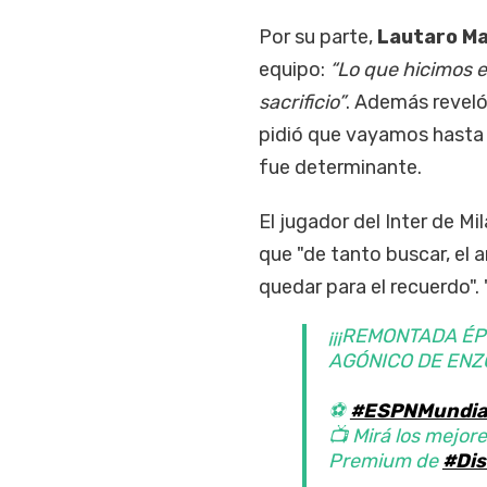
Por su parte,
Lautaro Ma
equipo:
“Lo que hicimos e
sacrificio”
. Además reveló 
pidió que vayamos hasta e
fue determinante.
El jugador del Inter de Mi
que "de tanto buscar, el a
quedar para el recuerdo".
¡¡¡REMONTADA ÉP
AGÓNICO DE ENZO
⚽
#ESPNMundia
📺 Mirá los mejore
Premium de
#Dis