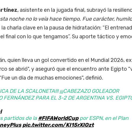
rtínez
, asistente en la jugada final, subrayó la resilienc
sta noche no lo veía hace tiempo. Fue carácter, humil
la charla clave en la pausa de hidratación: “El entrena
l final con lo que tengamos”. Su aporte táctico y emo
lán, quien lleva un gol convertido en el Mundial 2026, e
rco se abrió", y aseguró que el encuentro ante Egipto "
 "Fue un día de muchas emociones", definió.
ICA DE LA SCALONETA!!! ¡¡¡CABEZAZO GOLEADOR
 FERNÁNDEZ PARA EL 3-2 DE ARGENTINA VS. EGIPTO!
l
s partidos de la
#FIFAWorldCup
por ESPN, en el Plan
neyPlus
pic.twitter.com/KI15rXIOzt