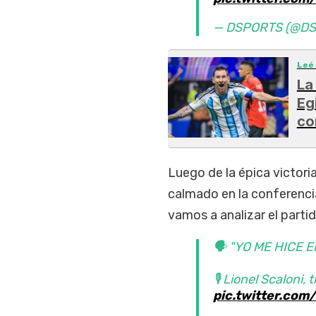
— DSPORTS (@DS
Leé
La
Eg
co
Luego de la épica victori
calmado en la conferencia
vamos a analizar el parti
🗣️ "YO ME HIC
🎙️ Lionel Scaloni,
pic.twitter.co