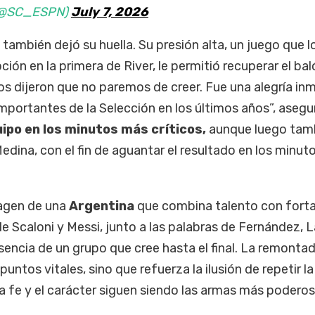
 (@SC_ESPN)
July 7, 2026
también dejó su huella. Su presión alta, un juego que l
ción en la primera de River, le permitió recuperar el ba
Nos dijeron que no paremos de creer. Fue una alegría in
mportantes de la Selección en los últimos años”, asegu
uipo en los minutos más críticos,
aunque luego tamb
edina, con el fin de aguantar el resultado en los minut
magen de una
Argentina
que combina talento con fort
e Scaloni y Messi, junto a las palabras de Fernández, 
esencia de un grupo que cree hasta el final. La remonta
untos vitales, sino que refuerza la ilusión de repetir la
 fe y el carácter siguen siendo las armas más poderos