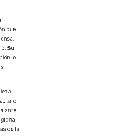
o
lón que
mensa,
ró.
Su
ién le
os
aleza
Lautaro
da ante
 gloria
as de la