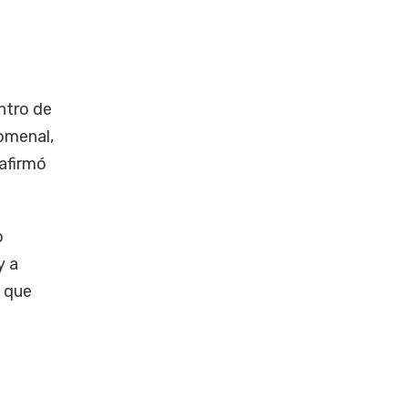
ntro de
nomenal,
eafirmó
o
y a
s que