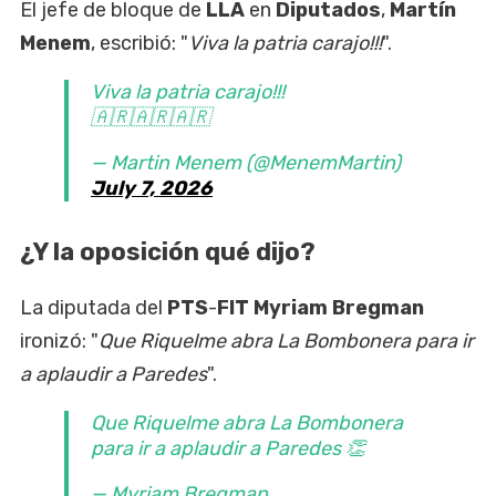
El jefe de bloque de
LLA
en
Diputados
,
Martín
Menem
, escribió: "
Viva la patria carajo!!!
".
Viva la patria carajo!!!
🇦🇷🇦🇷🇦🇷
— Martin Menem (@MenemMartin)
July 7, 2026
¿Y la oposición qué dijo?
La diputada del
PTS
-
FIT Myriam Bregman
ironizó: "
Que Riquelme abra La Bombonera para ir
a aplaudir a Paredes
".
Que Riquelme abra La Bombonera
para ir a aplaudir a Paredes 👏
— Myriam Bregman