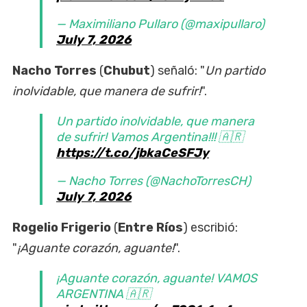
— Maximiliano Pullaro (@maxipullaro)
July 7, 2026
Nacho Torres
(
Chubut
) señaló: "
Un partido
inolvidable, que manera de sufrir!
".
Un partido inolvidable, que manera
de sufrir! Vamos Argentina!!! 🇦🇷
https://t.co/jbkaCeSFJy
— Nacho Torres (@NachoTorresCH)
July 7, 2026
Rogelio Frigerio
(
Entre Ríos
) escribió:
"
¡Aguante corazón, aguante!
".
¡Aguante corazón, aguante! VAMOS
ARGENTINA 🇦🇷