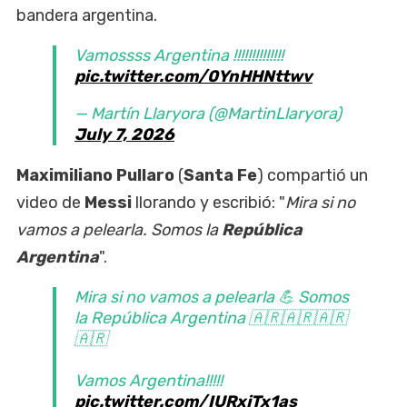
bandera argentina.
Vamossss Argentina !!!!!!!!!!!!!!
pic.twitter.com/0YnHHNttwv
— Martín Llaryora (@MartinLlaryora)
July 7, 2026
Maximiliano Pullaro
(
Santa Fe
) compartió un
video de
Messi
llorando y escribió: "
Mira si no
vamos a pelearla. Somos la
República
Argentina
".
Mira si no vamos a pelearla 💪 Somos
la República Argentina 🇦🇷🇦🇷🇦🇷
🇦🇷
Vamos Argentina!!!!!
pic.twitter.com/IURxjTx1as