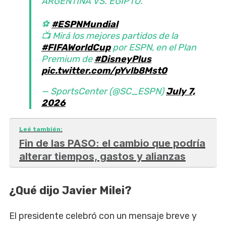
ARGENTINA VS. EGIPTO.
⚽
#ESPNMundial
📺 Mirá los mejores partidos de la
#FIFAWorldCup
por ESPN, en el Plan
Premium de
#DisneyPlus
pic.twitter.com/pYvlb8Mst0
— SportsCenter (@SC_ESPN)
July 7,
2026
Leé también:
Fin de las PASO: el cambio que podría
alterar tiempos, gastos y alianzas
¿Qué dijo Javier Milei?
El presidente celebró con un mensaje breve y