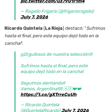
pic.twitter.com/uz79O1r1m4
— Rogelio Frigerio (@frigeriorogelio)
July 7, 2026
Ricardo Quintela
(
La Rioja
) destacó: "
Sufrimos
hasta el final, pero este equipo dejó todo en la
cancha!
".
¡¡¡Orgullosos de nuestra selección!!!
Sufrimos hasta el final, pero este
equipo dejó todo en la cancha!
Seguimos alentando!!
Vamos, Argentina!!!!! 🇦🇷❤️❤️
https://t.co/gXTrreCuUh
— Ricardo Quintela
(@QuintelaRicardo)
July 7, 2026