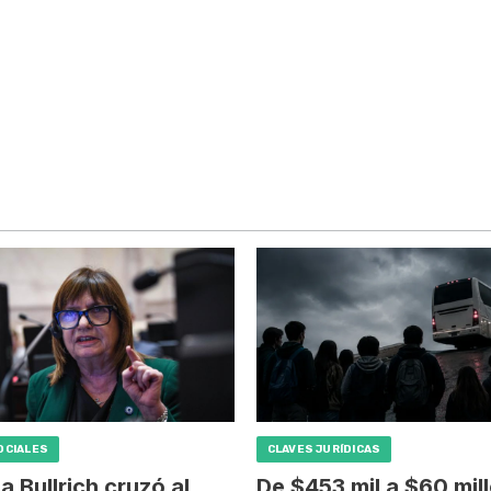
OCIALES
CLAVES JURÍDICAS
ia Bullrich cruzó al
De $453 mil a $60 mil