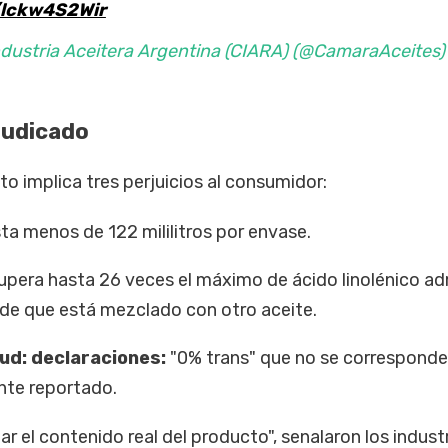
/lckw4S2Wir
ndustria Aceitera Argentina (CIARA) (@CamaraAceites)
judicado
to implica tres perjuicios al consumidor:
ta menos de 122 mililitros por envase.
Supera hasta 26 veces el máximo de ácido linolénico a
a de que está mezclado con otro aceite.
lud: declaraciones:
"0% trans" que no se corresponde
nte reportado.
ar el contenido real del producto", senalaron los industr