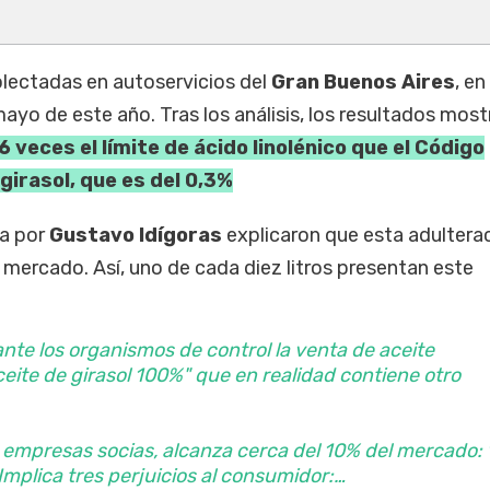
lectadas en autoservicios del
Gran Buenos Aires
, en
mayo de este año. Tras los análisis, los resultados mos
veces el límite de ácido linolénico que el Código
 girasol, que es del 0,3%
da por
Gustavo Idígoras
explicaron que esta adultera
 mercado. Así, uno de cada diez litros presentan este
te los organismos de control la venta de aceite
eite de girasol 100%" que en realidad contiene otro
 empresas socias, alcanza cerca del 10% del mercado: 
 Implica tres perjuicios al consumidor:…