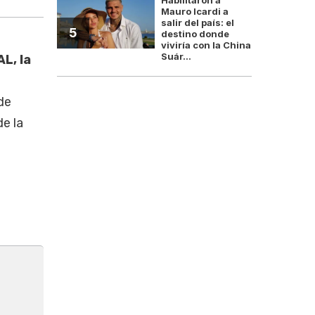
Mauro Icardi a
salir del país: el
5
destino donde
viviría con la China
Suár...
AL, la
de
e la