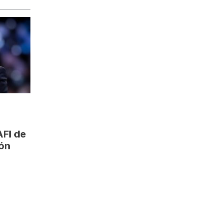
AFI de
zón