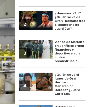
¿Hanssen o Sol?
¿Quién se va de
Gran Hermano tras
2
el abandono de
Juani Car?
2 años de Mariotto
en Banfield: orden
financiero y
3
deportivo en un
club en
reconstrucció...
¿Quién se va el
lunes de Gran
Hermano
4
Generación
Dorada? ¿Juani
Car o Sol?
Habilitaron a