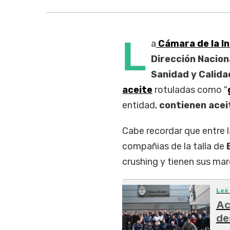
L
a
Cámara de la In
Dirección Naciona
Sanidad y Calid
aceite
rotuladas como "
entidad,
contienen aceit
Cabe recordar que entre 
compañias de la talla de
B
crushing y tienen sus mar
Leé
Ac
de