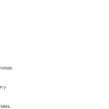
dmitido
n y
iales.