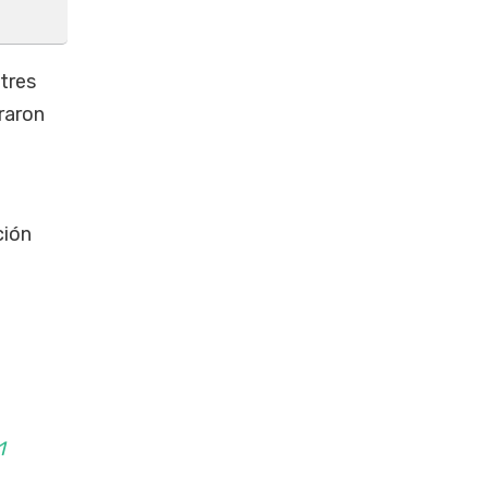
 tres
traron
ción
1