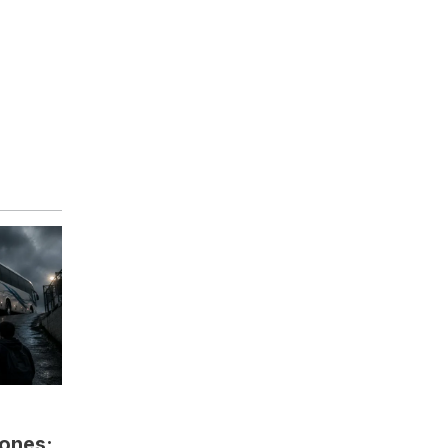
lones: