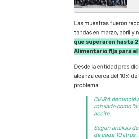
Las muestras fueron reco
tandas en marzo, abril y 
que superaron hasta 26 
Alimentario fija para el
Desde la entidad presidi
alcanza cerca del 10% del
problema.
CIARA denunció an
rotulado como "ac
aceite.
Según análisis de
de cada 10 litros.