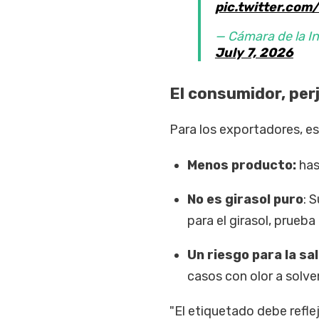
pic.twitter.com
— Cámara de la I
July 7, 2026
El consumidor, per
Para los exportadores, es
Menos producto:
has
No es girasol puro
: 
para el girasol, prueb
Un riesgo para la sa
casos con olor a solve
"El etiquetado debe reflej