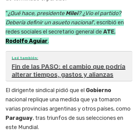
"
¿Qué hace, presidente
Milei
? ¿Vio el partido?
Debería definir un asueto nacional
", escribió en
redes sociales el secretario general de
ATE
,
Rodolfo Aguiar
.
Leé también:
Fin de las PASO: el cambio que podría
alterar tiempos, gastos y alianzas
El dirigente sindical pidió que el
Gobierno
nacional replique una medida que ya tomaron
varias provincias argentinas y otros países, como
Paraguay
, tras triunfos de sus selecciones en
este Mundial.