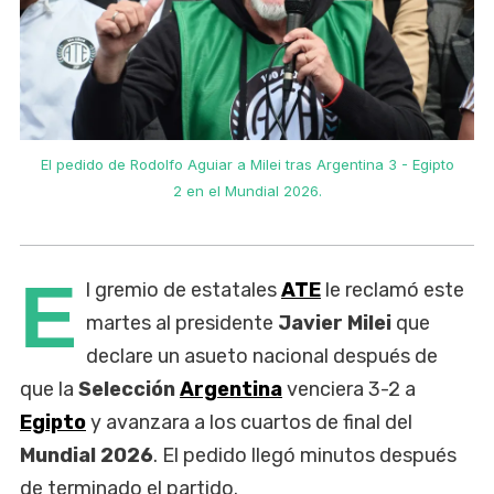
El pedido de Rodolfo Aguiar a Milei tras Argentina 3 - Egipto
2 en el Mundial 2026.
E
l gremio de estatales
ATE
le reclamó este
martes al presidente
Javier
Milei
que
declare un asueto nacional después de
que la
Selección
Argentina
venciera 3-2 a
Egipto
y avanzara a los cuartos de final del
Mundial 2026
. El pedido llegó minutos después
de terminado el partido.