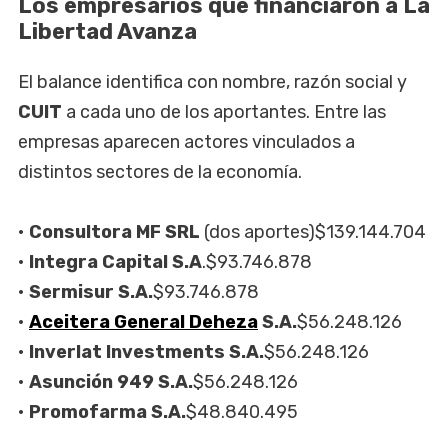
Los empresarios que financiaron a La
Libertad Avanza
El balance identifica con nombre, razón social y
CUIT
a cada uno de los aportantes. Entre las
empresas aparecen actores vinculados a
distintos sectores de la economía.
•
Consultora MF SRL
(dos aportes)$139.144.704
•
Integra Capital S.A
.$93.746.878
•
Sermisur S.A.
$93.746.878
•
Aceitera General Deheza
S.A.
$56.248.126
•
Inverlat Investments S.A.
$56.248.126
•
Asunción 949 S.A.
$56.248.126
•
Promofarma S.A.
$48.840.495