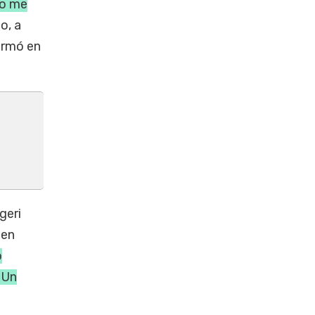
po me
o, a
firmó en
geri
 en
o
 Un