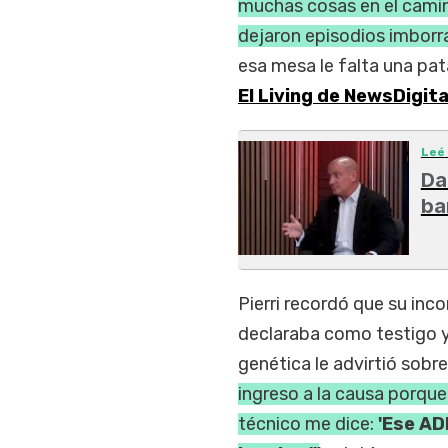
muchas cosas en el camin
dejaron episodios imborr
esa mesa le falta una pata
El Living de NewsDigit
Leé
Da
ba
Pierri recordó que su inc
declaraba como testigo y
genética le advirtió sobr
ingreso a la causa porqu
técnico me dice:
'Ese AD