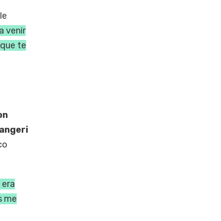
le
a venir
 que te
on
angeri
co
 era
os me