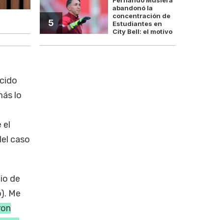
abandonó la
concentración de
M
5
Estudiantes en
City Bell: el motivo
ocido
más lo
a
 el
del caso
io de
o). Me
ron