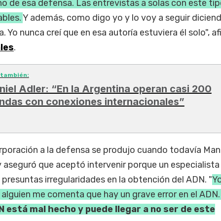
o de esa defensa. Las entrevistas a solas con este ti
ables.
Y además, como digo yo y lo voy a seguir diciend
. Yo nunca creí que en esa autoría estuviera él solo", a
ales
.
 también:
niel Adler: “En la Argentina operan casi 200
ndas con conexiones internacionales”
orporación a la defensa se produjo cuando todavía Man
 aseguró que aceptó intervenir porque un especialista
e presuntas irregularidades en la obtención del ADN. "
Y
e alguien me comenta que hay un grave error en el ADN.
N está mal hecho y puede llegar a no ser de este