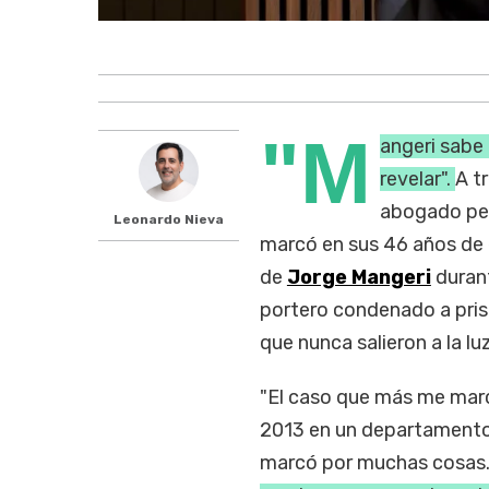
"M
angeri sabe
revelar".
A t
abogado pe
Leonardo Nieva
marcó en sus 46 años de e
de
Jorge Mangeri
duran
portero condenado a pris
que nunca salieron a la lu
"El caso que más me marc
2013 en un departamento d
marcó por muchas cosas. 