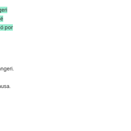
geri
sé
uó por
ngeri.
ausa.