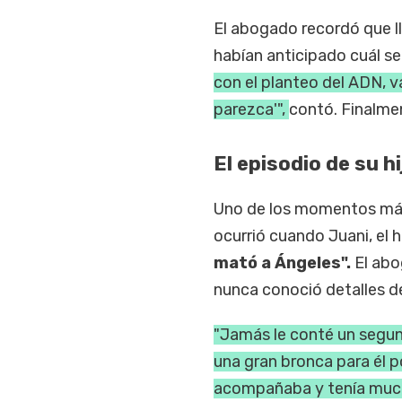
El abogado recordó que ll
habían anticipado cuál ser
con el planteo del ADN, va
parezca'",
contó. Finalmen
El episodio de su h
Uno de los momentos más
ocurrió cuando Juani, el h
mató a Ángeles".
El abo
nunca conoció detalles d
"Jamás le conté un segun
una gran bronca para él 
acompañaba y tenía muc