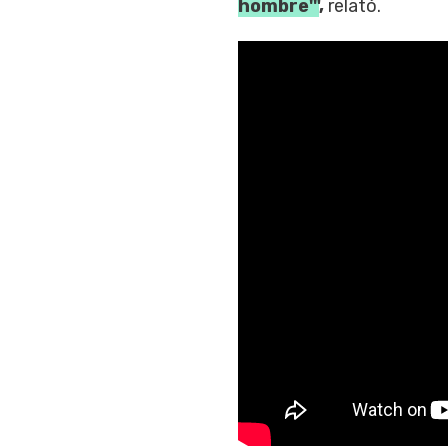
hombre'"
,
relató.