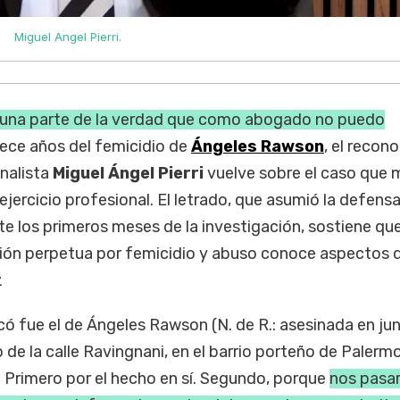
Miguel Angel Pierri.
 una parte de la verdad que como abogado no puedo
rece años del femicidio de
Ángeles Rawson
, el recon
nalista
Miguel Ángel Pierri
vuelve sobre el caso que 
jercicio profesional. El letrado, que asumió la defens
te los primeros meses de la investigación, sostiene que
ión perpetua por femicidio y abuso conoce aspectos 
z
ó fue el de Ángeles Rawson (N. de R.: asesinada en jun
e la calle Ravingnani, en el barrio porteño de Palerm
Primero por el hecho en sí. Segundo, porque
nos pasa