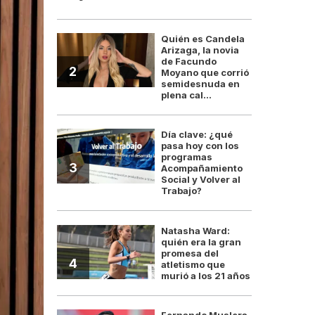
Quién es Candela
Arizaga, la novia
de Facundo
2
Moyano que corrió
semidesnuda en
plena cal...
Día clave: ¿qué
pasa hoy con los
programas
3
Acompañamiento
Social y Volver al
Trabajo?
Natasha Ward:
quién era la gran
promesa del
4
atletismo que
murió a los 21 años
Fernando Muslera