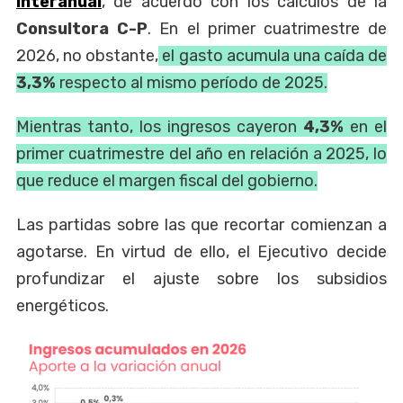
interanual
, de acuerdo con los cálculos de la
Consultora C-P
. En el primer cuatrimestre de
2026, no obstante,
el gasto acumula una caída de
3,3%
respecto al mismo período de 2025.
Mientras tanto, los ingresos cayeron
4,3%
en el
primer cuatrimestre del año en relación a 2025, lo
que reduce el margen fiscal del gobierno.
Las partidas sobre las que recortar comienzan a
agotarse. En virtud de ello, el Ejecutivo decide
profundizar el ajuste sobre los subsidios
energéticos.