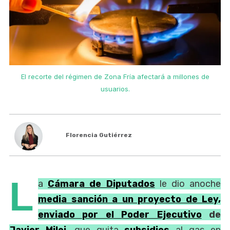
El recorte del régimen de Zona Fría afectará a millones de
usuarios.
Florencia Gutiérrez
L
a
Cámara de Diputados
le dio anoche
media sanción a un proyecto de Ley,
enviado por el
Poder Ejecutivo
de
Javier Milei
, que quita
subsidios
al gas en