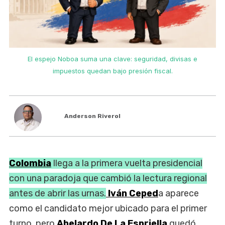
El espejo Noboa suma una clave: seguridad, divisas e
impuestos quedan bajo presión fiscal.
Anderson Riverol
Colombia
llega a la primera vuelta presidencial
con una paradoja que cambió la lectura regional
antes de abrir las urnas.
Iván Ceped
a aparece
como el candidato mejor ubicado para el primer
turno, pero
Abelardo De La Espriella
quedó