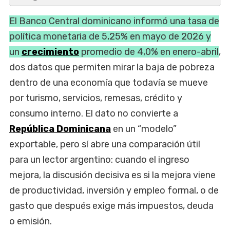
El Banco Central dominicano informó una tasa de
política monetaria de 5,25% en mayo de 2026 y
un
crecimiento
promedio de 4,0% en enero-abril
,
dos datos que permiten mirar la baja de pobreza
dentro de una economía que todavía se mueve
por turismo, servicios, remesas, crédito y
consumo interno. El dato no convierte a
República Dominicana
en un “modelo”
exportable, pero sí abre una comparación útil
para un lector argentino: cuando el ingreso
mejora, la discusión decisiva es si la mejora viene
de productividad, inversión y empleo formal, o de
gasto que después exige más impuestos, deuda
o emisión.