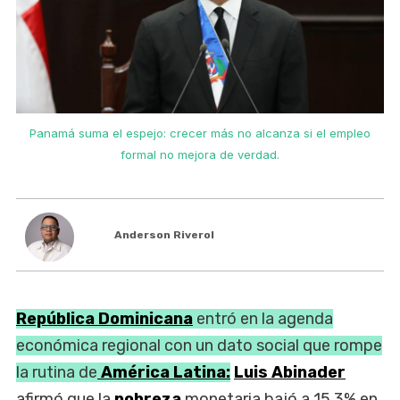
o
Panamá suma el espejo: crecer más no alcanza si el empleo
formal no mejora de verdad.
Anderson Riverol
República Dominicana
entró en la agenda
económica regional con un dato social que rompe
la rutina de
América Latina:
Luis Abinader
afirmó que la
pobreza
monetaria bajó a 15,3% en