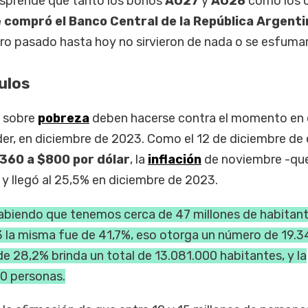
desprende que tanto los bonos
AO27
y
AO28
como los c
e compró el Banco Central de la República Argenti
ero pasado hasta hoy no sirvieron de nada o se esfuma
ulos
s sobre
pobreza
deben hacerse contra el momento en
der, en diciembre de 2023. Como el 12 de diciembre de
$360 a $800 por dólar
, la
inflación
de noviembre -que
 y llegó al 25,5% en diciembre de 2023.
sabiendo que tenemos cerca de 47 millones de habitant
 la misma fue de 41,7%, eso otorga un número de 19.
de 28,2% brinda un total de 13.081.000 habitantes, y la
00 personas.