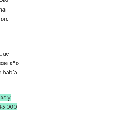
asi
na
ron.
 que
 ese año
 había
es y
343.000