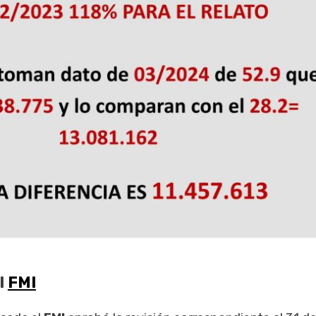
l
FMI