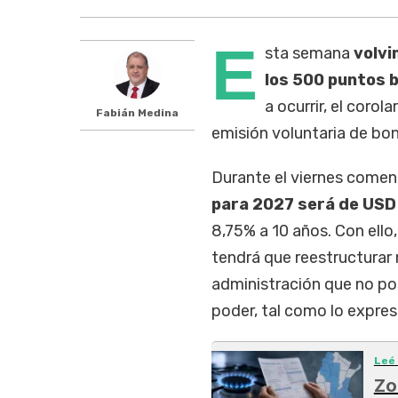
E
sta semana
volvi
los 500 puntos 
a ocurrir, el corola
Fabián Medina
emisión voluntaria de bo
Durante el viernes comen
para 2027 será de USD 
8,75% a 10 años. Con ello
tendrá que reestructura
administración que no pos
poder, tal como lo expre
Leé
Zo