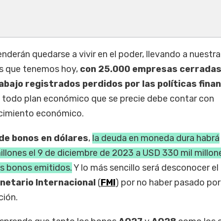
nderán quedarse a vivir en el poder, llevando a nuestra
os que tenemos hoy,
con 25.000 empresas cerradas
bajo registrados perdidos por las políticas fina
e todo plan económico que se precie debe contar con
recimiento económico.
de bonos en dólares
,
la deuda en moneda dura habrá
llones el 9 de diciembre de 2023 a USD 330 mil millon
s bonos emitidos.
Y lo más sencillo será desconocer el
netario Internacional
(
FMI
) por no haber pasado por
ción.