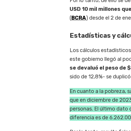
Por lo tanto, de ello se 
USD 10 mil millones qu
(
BCRA
) desde el 2 de en
Estadísticas y cálc
Los cálculos estadístico
este gobierno llegó al po
se devaluó el peso de 
sido de 12,8%- se duplicó
En cuanto a la pobreza, 
que en diciembre de 2023
personas. El último dato 
diferencia es de 6.262.0