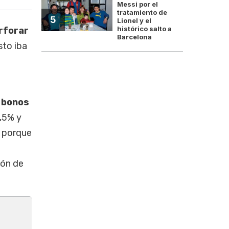
Messi por el
tratamiento de
5
Lionel y el
histórico salto a
erforar
Barcelona
sto iba
a
 bonos
,5% y
, porque
ión de