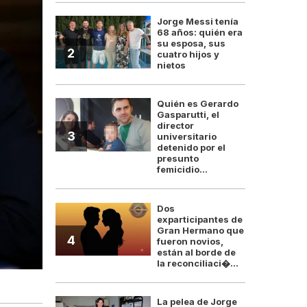
Jorge Messi tenía
68 años: quién era
su esposa, sus
2
cuatro hijos y
nietos
Quién es Gerardo
Gasparutti, el
director
3
universitario
detenido por el
presunto
femicidio...
Dos
exparticipantes de
Gran Hermano que
4
fueron novios,
están al borde de
la reconciliaci�...
Javier Milei y Luis 
La pelea de Jorge