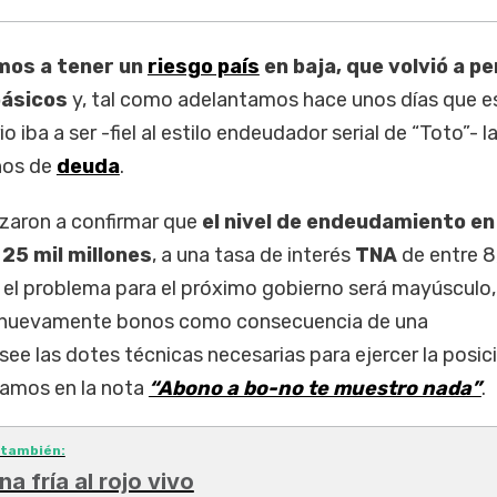
mos a tener un
riesgo país
en baja, que volvió a p
básicos
y, tal como adelantamos hace unos días que e
rio iba a ser -fiel al estilo endeudador serial de “Toto”- l
nos de
deuda
.
zaron a confirmar que
el nivel de endeudamiento en
25 mil millones
, a una tasa de interés
TNA
de entre 8
, el problema para el próximo gobierno será mayúsculo
r nuevamente bonos como consecuencia de una
ee las dotes técnicas necesarias para ejercer la posic
samos en la nota
“Abono a bo-no te muestro nada”
.
 también:
na fría al rojo vivo