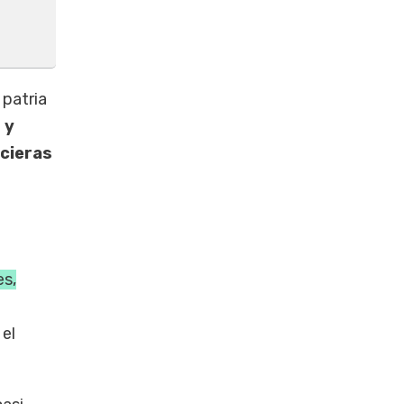
 patria
 y
ncieras
es,
 el