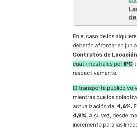
Leé
La
de
En el caso de los alquilere
deberán afrontar en junio
Contratos de Locación
cuatrimestrales por
IPC
t
respectivamente.
El transporte público vol
mientras que los colectiv
actualización del
4,6%.
E
4,9%.
A su vez, desde me
incremento para las líne