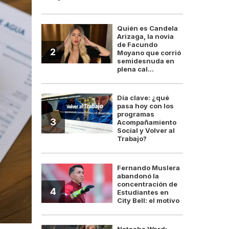
Quién es Candela
Arizaga, la novia
de Facundo
2
Moyano que corrió
semidesnuda en
plena cal...
Día clave: ¿qué
pasa hoy con los
programas
3
Acompañamiento
Social y Volver al
Trabajo?
Fernando Muslera
abandonó la
concentración de
4
Estudiantes en
City Bell: el motivo
Natasha Ward: