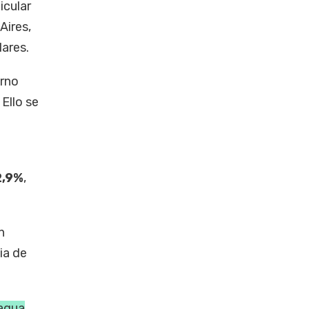
icular
Aires,
lares.
erno
Ello se
2,9%
,
n
ia de
agua