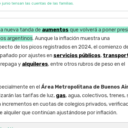
junio tensan las cuentas de las familias.
na nueva tanda de
aumentos
que volverá a poner pres
 los argentinos
. Aunque la inflación muestra una
pecto de los picos registrados en 2024, el comienzo d
pañado por ajustes en
servicios públicos
,
transpor
prepaga y
alquileres
, entre otros rubros de peso en el
pecialmente en el
Área Metropolitana de Buenos Ai
zarán las tarifas de luz,
gas
, agua, colectivos, trenes,
 incrementos en cuotas de colegios privados, verifica
e alquiler que continúan ajustándose por inflación.