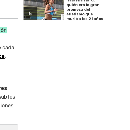
Los aumentos de juni
quién era la gran
promesa del
5
atletismo que
murió a los 21 años
ión
e cada
te
,
res
 subtes
ciones