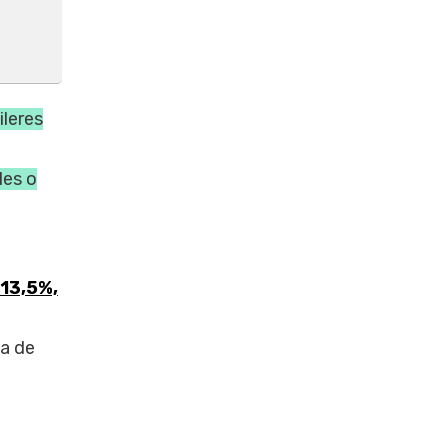
ileres
les o
13,5%,
ba de