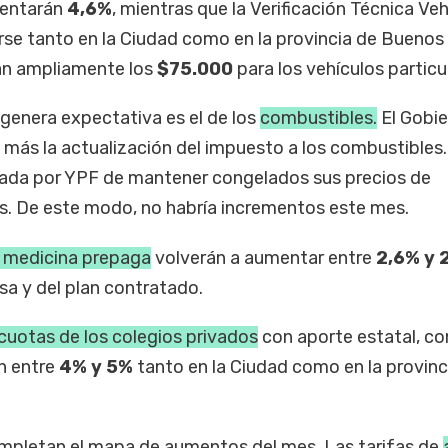
mentarán
4,6%
, mientras que la Verificación Técnica Veh
se tanto en la Ciudad como en la provincia de Buenos 
an ampliamente los
$75.000
para los vehículos particu
 genera expectativa es el de los
combustibles.
El Gobi
s más la actualización del impuesto a los combustibles. 
iada por YPF de mantener congelados sus precios de
as. De este modo, no habría incrementos este mes.
 medicina prepaga
volverán a aumentar entre
2,6% y 
a y del plan contratado.
cuotas de los colegios privados
con aporte estatal, co
n entre
4% y 5%
tanto en la Ciudad como en la provinc
pletan el mapa de aumentos del mes. Las tarifas de