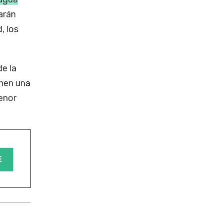
arán
, los
e la
enen una
enor