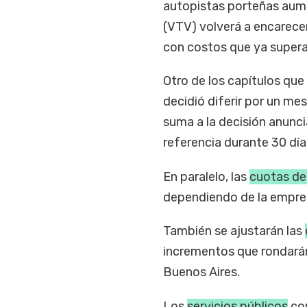
autopistas porteñas au
(VTV) volverá a encarecer
con costos que ya super
Otro de los capítulos que
decidió diferir por un me
suma a la decisión anunc
referencia durante 30 dí
En paralelo, las
cuotas de
dependiendo de la empres
También se ajustarán las
incrementos que rondará
Buenos Aires.
Los
servicios públicos
com