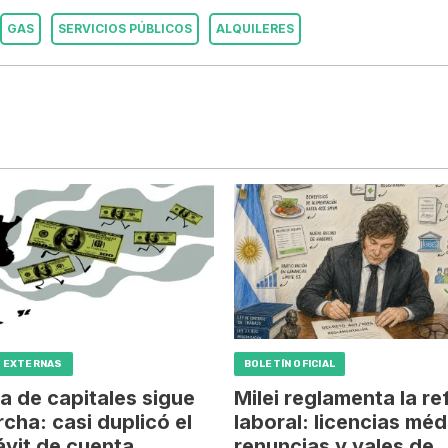
GAS
SERVICIOS PÚBLICOS
ALQUILERES
 EXTERNAS
BOLETÍN OFICIAL
a de capitales sigue
Milei reglamenta la r
cha: casi duplicó el
laboral: licencias méd
vit de cuenta
renuncias y vales de