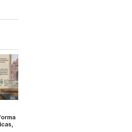
eforma
icas,