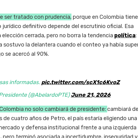
e ser tratado con prudencia,
porque en Colombia tiene
 jurídico definitivo depende del escrutinio oficial. Esa
 elección cerrada, pero no borra la tendencia
política
:
lla sostuvo la delantera cuando el conteo ya había supe
go se acercó al 90%.
sas informadas.
pic.twitter.com/scX1c6KvoZ
a Presidente (@AbelardoPTE)
June 21, 2026
, Colombia no solo cambiará de presidente:
cambiará d
s de cuatro años de Petro, el país estaría eligiendo una
ercado y defensa institucional frente a una izquierda
 pero terminó asociada a incertidumbre, inseguridad y