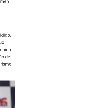
rimen
idido,
guo
ombinó
ión de
trismo