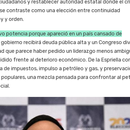
os ciudadanos y restablecer autoridad estatal donde el c
se contraste como una elección entre continuidad
ey y orden.
o potencia porque apareció en un país cansado de
o gobierno recibirá deuda pública alta y un Congreso div
ad que parece haber pedido un liderazgo menos ambi
cidido frente al deterioro económico. De la Espriella c
a de impuestos, impulso a petróleo y gas, y preservac
 populares, una mezcla pensada para confrontar al pe
cial.