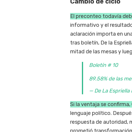
Cambio de ciclo
El preconteo todavía deb
informativo y el resultado
aclaración importa en una
tras boletín, De la Esprie
mitad de las mesas y lue
Boletín # 10
89.58% de las me
— De La Espriell
Si la ventaja se confirma
lenguaje político. Despué
respuesta de autoridad, m
prometió transformación,