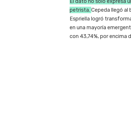
El dato no solo expresa u
petrista.
Cepeda llegó al 
Espriella logró transfor
en una mayoría emergente
con 43,74%, por encima d