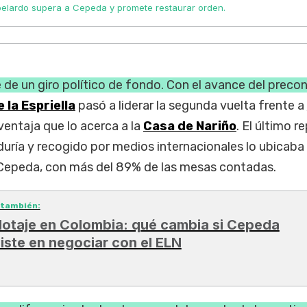
elardo supera a Cepeda y promete restaurar orden.
de un giro político de fondo. Con el avance del preco
 la Espriella
pasó a liderar la segunda vuelta frente a
ventaja que lo acerca a la
Casa de Nariño
. El último r
duría y recogido por medios internacionales lo ubicaba
 Cepeda, con más del 89% de las mesas contadas.
 también:
lotaje en Colombia: qué cambia si Cepeda
siste en negociar con el ELN