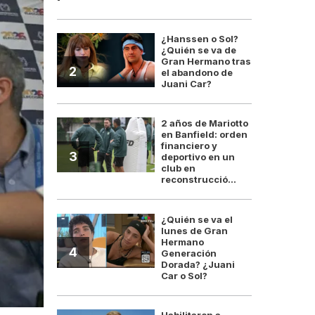
¿Hanssen o Sol?
¿Quién se va de
Gran Hermano tras
2
el abandono de
Juani Car?
2 años de Mariotto
en Banfield: orden
financiero y
3
deportivo en un
club en
reconstrucció...
¿Quién se va el
lunes de Gran
Hermano
4
Generación
Dorada? ¿Juani
Car o Sol?
Habilitaron a