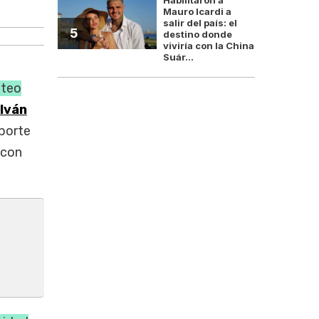
Con casi 90% de mesas, Abelar
Mauro Icardi a
salir del país: el
5
destino donde
viviría con la China
Suár...
nteo
Iván
eporte
 con