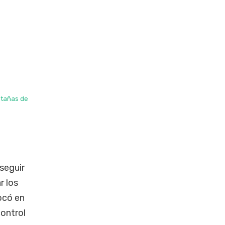
ntañas de
seguir
r los
ocó en
control