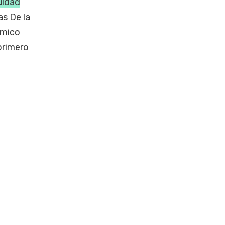
uidad
as De la
ómico
primero