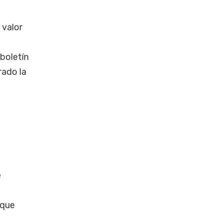
 valor
 boletín
rado la
e
 que