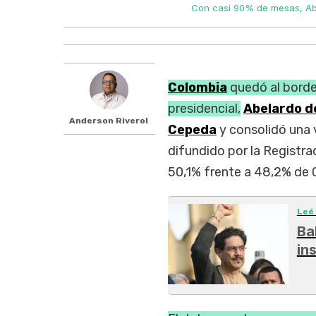
Con casi 90% de mesas, Ab
Colombia
quedó al borde 
presidencial,
Abelardo de
Anderson Riverol
Cepeda
y consolidó una 
difundido por la Registra
50,1% frente a 48,2% de
Leé
Ba
in