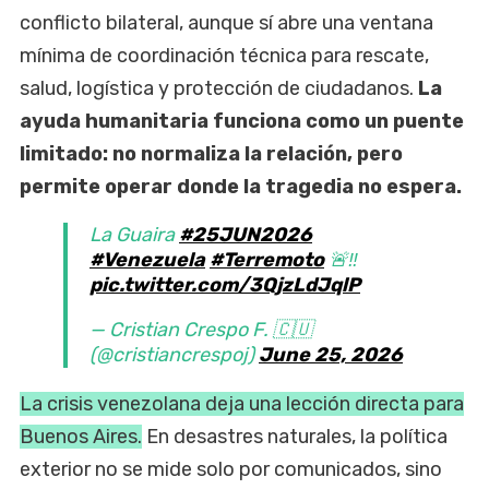
conflicto bilateral, aunque sí abre una ventana
mínima de coordinación técnica para rescate,
salud, logística y protección de ciudadanos.
La
ayuda humanitaria funciona como un puente
limitado: no normaliza la relación, pero
permite operar donde la tragedia no espera.
La Guaira
#25JUN2026
#Venezuela
#Terremoto
🚨‼️
pic.twitter.com/3QjzLdJqlP
— Cristian Crespo F. 🇨🇺
(@cristiancrespoj)
June 25, 2026
La crisis venezolana deja una lección directa para
Buenos Aires.
En desastres naturales, la política
exterior no se mide solo por comunicados, sino