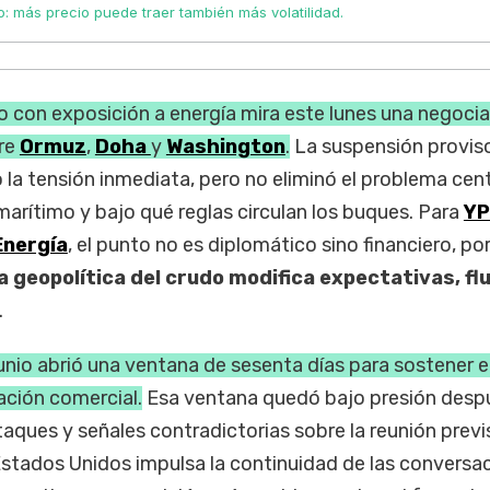
: más precio puede traer también más volatilidad.
no con exposición a energía mira este lunes una negoci
tre
Ormuz
,
Doha
y
Washington
.
La suspensión proviso
 la tensión inmediata, pero no eliminó el problema cent
marítimo y bajo qué reglas circulan los buques. Para
YP
nergía
, el punto no es diplomático sino financiero, po
 geopolítica del crudo modifica expectativas, flu
.
nio abrió una ventana de sesenta días para sostener el
ación comercial.
Esa ventana quedó bajo presión desp
ques y señales contradictorias sobre la reunión previ
stados Unidos impulsa la continuidad de las conversa