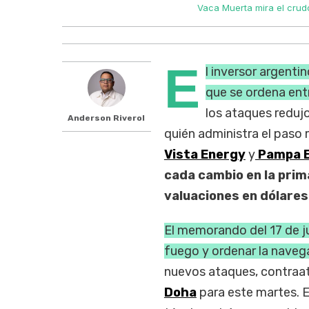
Vaca Muerta mira el crudo
E
l inversor argenti
que se ordena en
los ataques redujo
Anderson Riverol
quién administra el paso 
Vista Energy
y
Pampa E
cada cambio en la prima
valuaciones en dólares
El memorando del 17 de ju
fuego y ordenar la naveg
nuevos ataques, contraata
Doha
para este martes. E