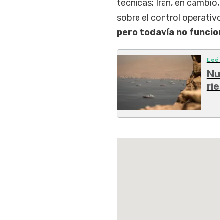
técnicas; Irán, en cambi
sobre el control operativ
pero todavía no funcio
Leé
Nu
ri