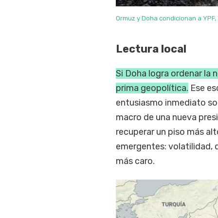
Ormuz y Doha condicionan a YPF, V
Lectura local
Si Doha logra ordenar la 
prima geopolítica.
Ese esc
entusiasmo inmediato sob
macro de una nueva presió
recuperar un piso más al
emergentes: volatilidad, 
más caro.