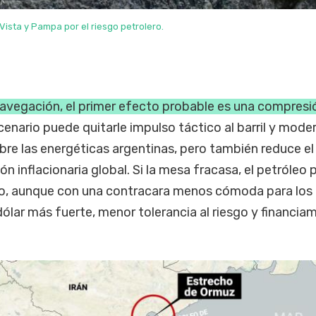
ista y Pampa por el riesgo petrolero.
navegación, el primer efecto probable es una compresió
enario puede quitarle impulso táctico al barril y moder
re las energéticas argentinas, pero también reduce el
n inflacionaria global. Si la mesa fracasa, el petróleo
to, aunque con una contracara menos cómoda para los
dólar más fuerte, menor tolerancia al riesgo y financia