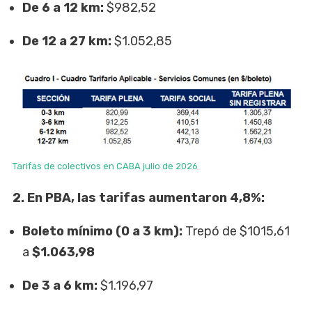
De 6 a 12 km:
$982,52
De 12 a 27 km:
$1.052,85
Tarifas de colectivos en CABA julio de 2026
2. En PBA, las tarifas aumentaron 4,8%:
Boleto mínimo (0 a 3 km):
Trepó de $1015,61
a
$1.063,98
De 3 a 6 km:
$1.196,97