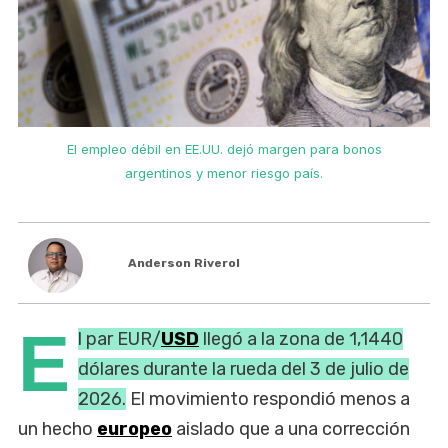
El empleo débil en EE.UU. dejó margen para bonos
argentinos y menor riesgo país.
Anderson Riverol
E
l par EUR/
USD
llegó a la zona de 1,1440
dólares durante la rueda del 3 de julio de
2026.
El movimiento respondió menos a
un hecho
europeo
aislado que a una corrección