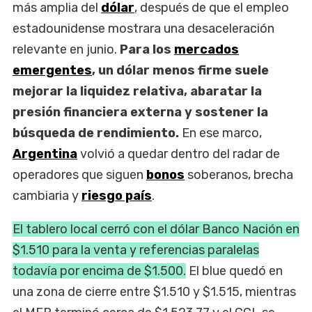
más amplia del
dólar
, después de que el empleo
estadounidense mostrara una desaceleración
relevante en junio.
Para los
mercados
emergentes
, un dólar menos firme suele
mejorar la liquidez relativa, abaratar la
presión financiera externa y sostener la
búsqueda de rendimiento.
En ese marco,
Argentina
volvió a quedar dentro del radar de
operadores que siguen
bonos
soberanos, brecha
cambiaria y
riesgo país
.
El tablero local cerró con el dólar Banco Nación en
$1.510 para la venta y referencias paralelas
todavía por encima de $1.500.
El blue quedó en
una zona de cierre entre $1.510 y $1.515, mientras