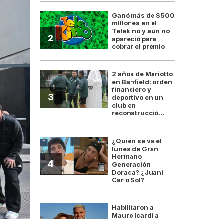
Ganó más de $500
millones en el
Telekino y aún no
2
apareció para
cobrar el premio
2 años de Mariotto
en Banfield: orden
financiero y
3
deportivo en un
club en
reconstrucció...
¿Quién se va el
lunes de Gran
Hermano
4
Generación
Dorada? ¿Juani
Car o Sol?
Habilitaron a
Mauro Icardi a