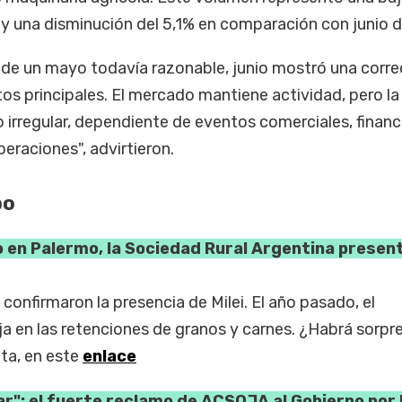
 una disminución del 5,1% en comparación con junio 
y de un mayo todavía razonable, junio mostró una corr
tos principales. El mercado mantiene actividad, pero la
 irregular, dependiente de eventos comerciales, financ
eraciones", advirtieron.
po
o en Palermo, la Sociedad Rural Argentina present
 confirmaron la presencia de Milei. El año pasado, el
a en las retenciones de granos y carnes. ¿Habrá sorpr
ta, en este
enlace
r": el fuerte reclamo de ACSOJA al Gobierno por 