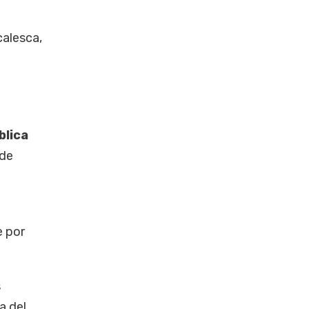
calesca,
blica
 de
e por
s
a del