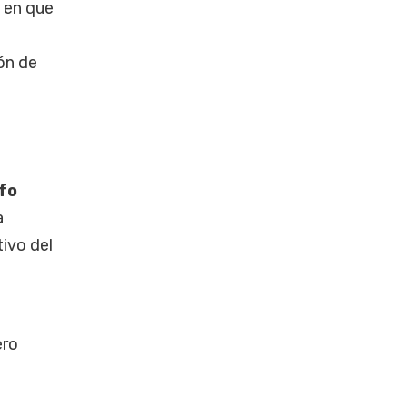
o en que
ón de
fo
a
tivo del
ero