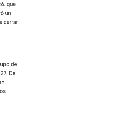
26, que
ró un
a cerrar
 cupo de
27. De
en
dos