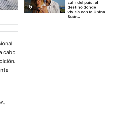
salir del país: el
5
destino donde
viviría con la China
Los gremios aceiteros
Suár...
cional
 a cabo
dición,
ente
os,