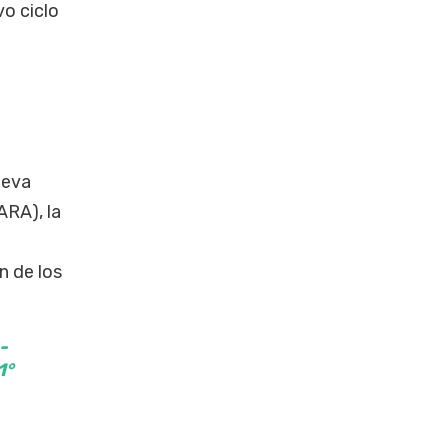
vo ciclo
ueva
ARA), la
n de los
-
1°