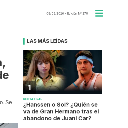
08/08/2026
- Edición Nº1278
LAS MÁS LEÍDAS
a,
de
1
RECTA FINAL
o. Se
¿Hanssen o Sol? ¿Quién se
va de Gran Hermano tras el
abandono de Juani Car?