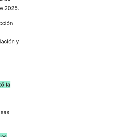
de 2025.
ección
iación y
ó la
esas
las