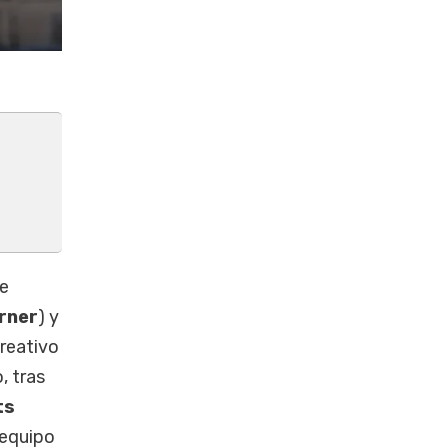
re
rner
) y
creativo
, tras
ts
 equipo