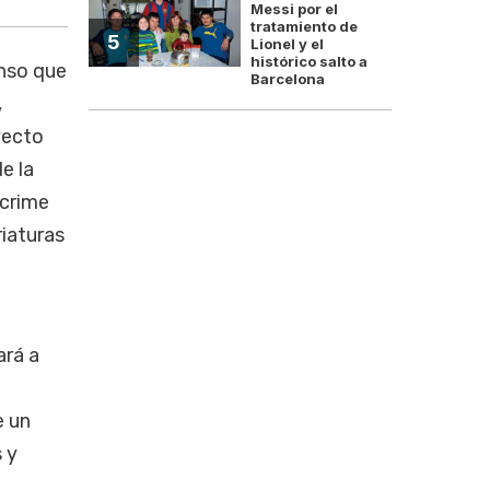
Messi por el
tratamiento de
5
Lionel y el
histórico salto a
enso que
Barcelona
,
yecto
e la
 crime
riaturas
ará a
e un
 y