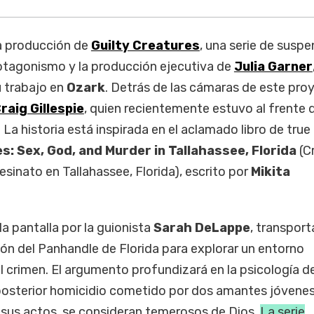
a producción de
Guilty Creatures
, una serie de susp
otagonismo y la producción ejecutiva de
Julia Garner
u trabajo en
Ozark
. Detrás de las cámaras de este pro
raig Gillespie
, quien recientemente estuvo al frente d
. La historia está inspirada en el aclamado libro de true
s: Sex, God, and Murder in Tallahassee, Florida
(C
esinato en Tallahassee, Florida), escrito por
Mikita
a pantalla por la guionista
Sarah DeLappe
, transport
ión del Panhandle de Florida para explorar un entorno
l crimen. El argumento profundizará en la psicología d
posterior homicidio cometido por dos amantes jóvenes
e sus actos, se consideran temerosos de Dios.
La serie