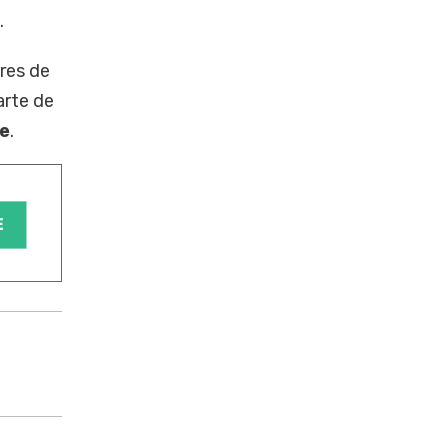
.
res de
arte de
e
.