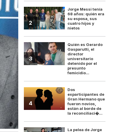
Jorge Messi tenía
68 años: quién era
su esposa, sus
2
cuatro hijos y
nietos
Quién es Gerardo
Gasparutti, el
director
3
universitario
detenido por el
presunto
femicidio...
Dos
exparticipantes de
Gran Hermano que
4
fueron novios,
están al borde de
la reconciliaci�...
La pelea de Jorge