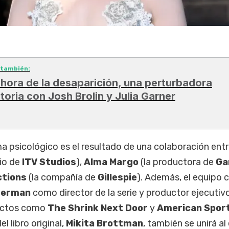
 también:
 hora de la desaparición, una perturbadora
storia con Josh Brolin y Julia Garner
ma psicológico es el resultado de una colaboración ent
io de
ITV Studios
),
Alma Margo
(la productora de
Ga
ctions
(la compañía de
Gillespie
). Además, el equipo 
cherman
como director de la serie y productor ejecutivo
yectos como
The Shrink Next Door
y
American Spor
el libro original,
Mikita Brottman
, también se unirá al