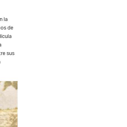
n la
cos de
lícula
a
tre sus
a