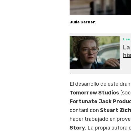
Julia Garner
.
Leé
La
hi
El desarrollo de este dra
Tomorrow Studios
(soc
Fortunate Jack Produ
contará con
Stuart Zi
haber trabajado en pro
Story
. La propia autora d