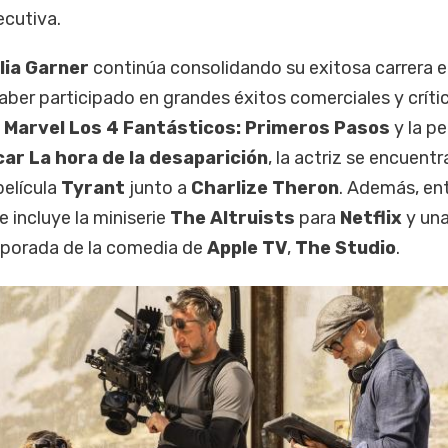
ecutiva.
lia Garner
continúa consolidando su exitosa carrera e
 haber participado en grandes éxitos comerciales y críti
e
Marvel Los 4 Fantásticos: Primeros Pasos
y la pe
ar La hora de la desaparición
, la actriz se encuentr
película
Tyrant
junto a
Charlize Theron
. Además, en
incluye la miniserie
The Altruists
para
Netflix
y un
mporada de la comedia de
Apple TV
,
The Studio
.