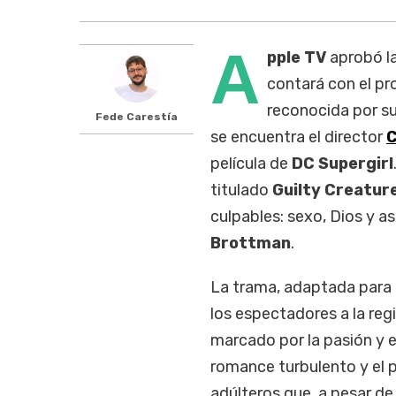
A
pple TV
aprobó l
contará con el pr
reconocida por s
Fede Carestía
se encuentra el director
C
película de
DC Supergirl
titulado
Guilty Creature
culpables: sexo, Dios y as
Brottman
.
La trama, adaptada para l
los espectadores a la reg
marcado por la pasión y e
romance turbulento y el 
adúlteros que, a pesar d