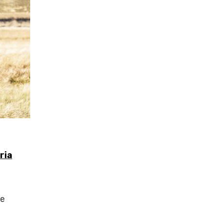
ria
te
a