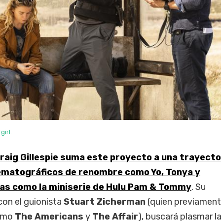
girl.
raig Gillespie
suma este proyecto a una trayecto
inematográficos de renombre como
Yo
, Tonya
y
as como la miniserie de
Hulu Pam & Tommy
. Su
con el guionista
Stuart Zicherman
(quien previamen
como
The Americans
y
The Affair
), buscará plasmar l